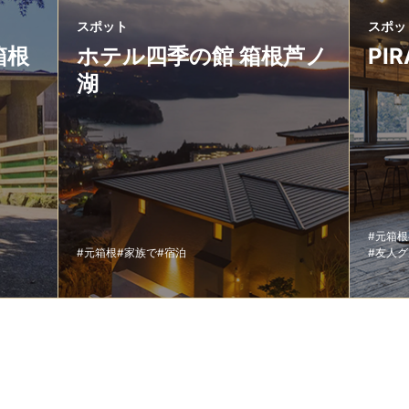
スポット
スポッ
箱根
ホテル四季の館 箱根芦ノ
PIR
湖
#元箱根
#元箱根
#家族で
#宿泊
#友人