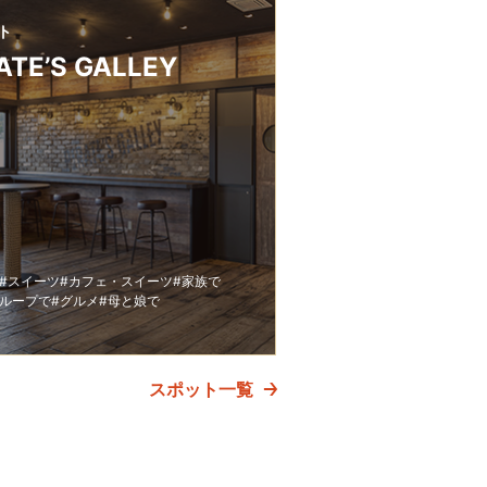
ト
ATE’S GALLEY
#スイーツ
#カフェ・スイーツ
#家族で
グループで
#グルメ
#母と娘で
スポット一覧