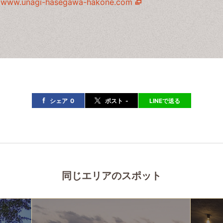
www.unagi-hasegawa-hakone.com
シェア
0
ポスト
-
LINEで送る
同じエリアのスポット