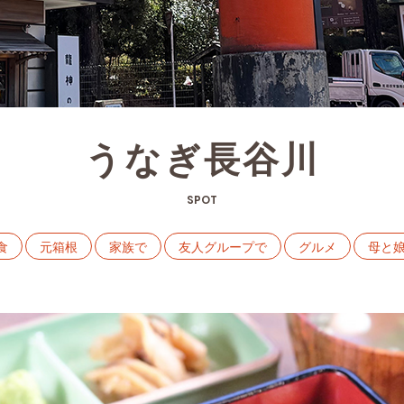
うなぎ長谷川
SPOT
食
元箱根
家族で
友人グループで
グルメ
母と