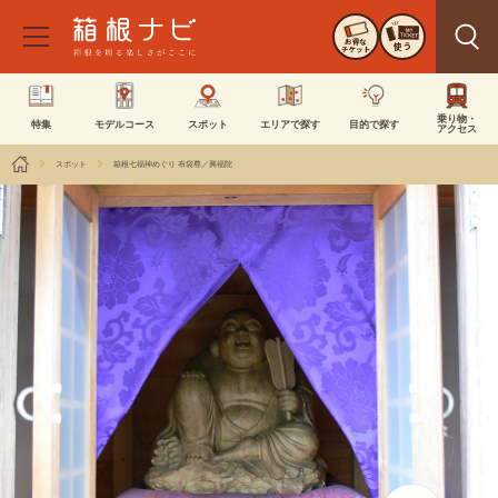
お得な
使う
チケット
乗り物・
特集
モデルコース
スポット
エリアで探す
目的で探す
アクセス
スポット
箱根七福神めぐり 布袋尊／興福院