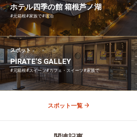
ホテル四季の館 箱根芦ノ湖
#元箱根
#家族で
#宿泊
スポット
PIRATE’S GALLEY
#元箱根
#スイーツ
#カフェ・スイーツ
#家族で
#友人グループで
#グルメ
#母と娘で
スポット一覧