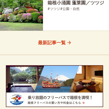
箱根小涌園 蓬莱園／ツツジ
#ツツジ
#公園・自然
最新記事一覧