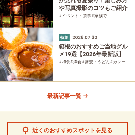
が見れる夏祭り！楽しみ方
や写真撮影のコツもご紹介
#イベント・祭事
#家族で
#友人グループで
2026.07.30
特集
箱根のおすすめご当地グル
メ19選【2026年最新版】
#和食
#洋食
#蕎麦・うどん
#カレー
#パン
#スイーツ
#グルメ
最新記事一覧
近くのおすすめスポットを見る