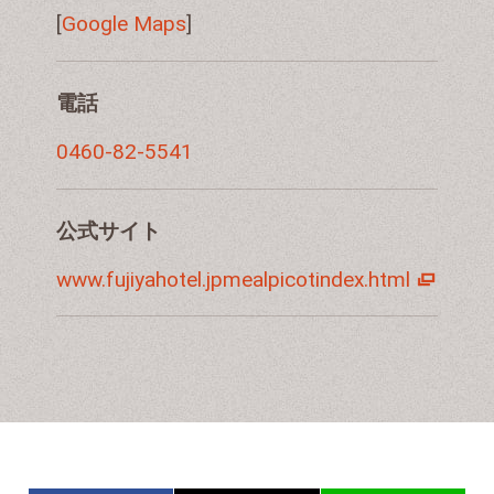
[
Google Maps
]
電話
0460-82-5541
公式サイト
www.fujiyahotel.jpmealpicotindex.html