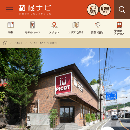
お得な
使う
チケット
乗り物・
特集
モデルコース
スポット
エリアで探す
目的で探す
アクセス
スポット
ベーカリー&スイーツ ピコット