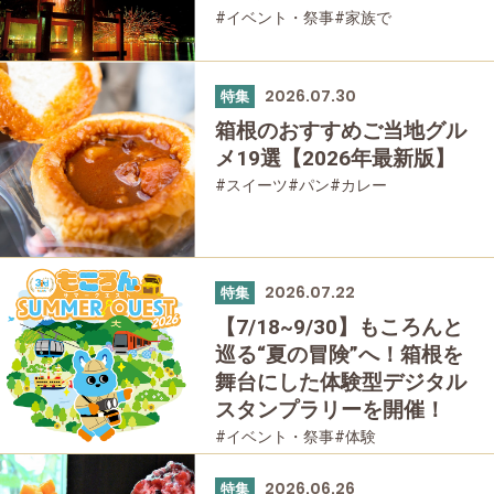
#イベント・祭事
#家族で
#友人グループで
2026.07.30
特集
箱根のおすすめご当地グル
メ19選【2026年最新版】
#スイーツ
#パン
#カレー
#蕎麦・うどん
#洋食
#和食
#グルメ
2026.07.22
特集
【7/18~9/30】もころんと
巡る“夏の冒険”へ！箱根を
舞台にした体験型デジタル
スタンプラリーを開催！
#イベント・祭事
#体験
#箱根フリーパス
#家族で
#友人グループで
#乗り物
#母と娘で
2026.06.26
特集