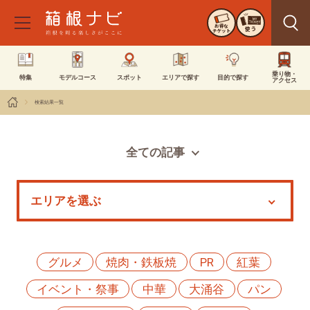
お得な
使う
チケット
乗り物・
特集
モデルコース
スポット
エリアで探す
目的で探す
アクセス
検索結果一覧
全ての記事
スポット
モデルコース
特集
イベント
グルメ
焼肉・鉄板焼
PR
紅葉
イベント・祭事
中華
大涌谷
パン