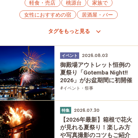
軽食・売店
桃源台
家族で
女性におすすめの宿
居酒屋・バー
ススキ
日帰り温泉
蕎麦・うどん
仙石原
カフェ・スイーツ
桜
箱根フリーパス
温泉
公園・自然
2026.08.03
イベント
寿司
贅沢
神社・寺
友人グループで
御殿場アウトレット恒例の
夏祭り「Gotemba Night!!
カレー
宮ノ下
富士山
スイーツ
2026」がお盆期間に初開催
ツツジ
洋食
元箱根
母と娘で
#イベント・祭事
お土産
歴史・旧跡
体験
箱根湯本
2026.07.30
宿泊
乗り物
モデルコース
ラーメン
特集
【2026年最新】箱根で花火
ひとり旅
あじさい
強羅
和食
が見れる夏祭り！楽しみ方
や写真撮影のコツもご紹介