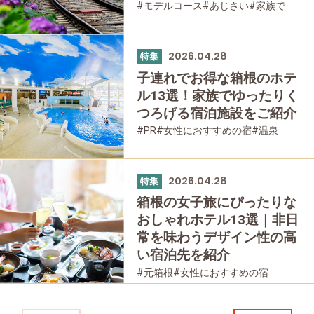
#モデルコース
#あじさい
#家族で
#友人グループで
#宿泊
#グルメ
#乗り物
#公園・自然
#母と娘で
2026.04.28
特集
子連れでお得な箱根のホテ
ル13選！家族でゆったりく
つろげる宿泊施設をご紹介
#PR
#女性におすすめの宿
#温泉
#家族で
#友人グループで
#宿泊
#母と娘で
2026.04.28
特集
箱根の女子旅にぴったりな
おしゃれホテル13選｜非日
常を味わうデザイン性の高
い宿泊先を紹介
#元箱根
#女性におすすめの宿
#箱根湯本
#宮ノ下
#強羅
#仙石原
#桃源台
#温泉
#友人グループで