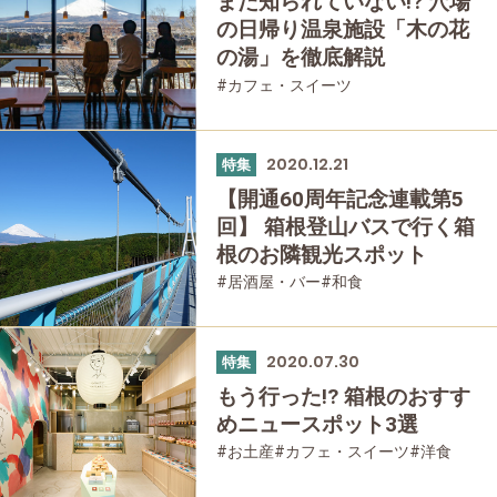
まだ知られていない!? 穴場
の日帰り温泉施設「木の花
の湯」を徹底解説
#カフェ・スイーツ
#女性におすすめの宿
#富士山
#日帰り温泉
#友人グループで
2020.12.21
特集
【開通60周年記念連載第5
回】 箱根登山バスで行く箱
根のお隣観光スポット
#居酒屋・バー
#和食
#箱根フリーパス
#富士山
#家族で
#友人グループで
#グルメ
#乗り物
#母と娘で
2020.07.30
特集
もう行った!? 箱根のおすす
めニュースポット3選
#お土産
#カフェ・スイーツ
#洋食
#箱根湯本
#家族で
#友人グループで