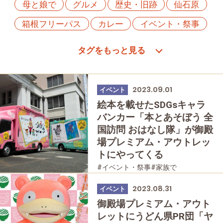
母と娘で
グルメ
歴史・旧跡
仙石原
箱根フリーパス
カレー
イベント・祭事
箱根湯本
女性におすすめの宿
ひとり旅
体験
PR
乗り物
中華
スイーツ
桃源台
家族で
公園・自然
2023.09.01
イベント
軽食・売店
大涌谷
ススキ
温泉
絵本を載せたSDGsキャラ
バンカー「本とあそぼう 全
宮ノ下
強羅
カフェ・スイーツ
紅葉
国訪問 おはなし隊」が御殿
洋食
あじさい
富士山
モデルコース
場プレミアム・アウトレッ
トにやってくる
蕎麦・うどん
お土産
神社・寺
パン
#イベント・祭事
#家族で
桜
和食
#友人グループで
焼肉・鉄板焼
2023.08.31
イベント
友人グループで
贅沢
御殿場プレミアム・アウト
レットにうどん県PR団「ヤ