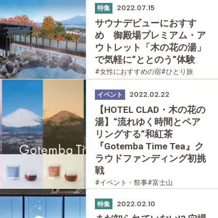
2022.07.15
特集
サウナデビューにおすす
め 御殿場プレミアム・ア
ウトレット「木の花の湯」
で気軽に“ととのう”体験
#女性におすすめの宿
#ひとり旅
#富士山
#日帰り温泉
#家族で
#友人グループで
#宿泊
#母と娘で
2022.02.22
イベント
【HOTEL CLAD・木の花の
湯】“流れゆく時間とペア
リングする”和紅茶
『Gotemba Time Tea』ク
ラウドファンディング初挑
戦
#イベント・祭事
#富士山
#日帰り温泉
#宿泊
2022.02.10
特集