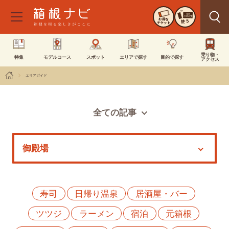
お得な
使う
チケット
乗り物・
特集
モデルコース
スポット
エリアで探す
目的で探す
アクセス
エリアガイド
全ての記事
スポット
モデルコース
特集
イベント
寿司
日帰り温泉
居酒屋・バー
ツツジ
ラーメン
宿泊
元箱根