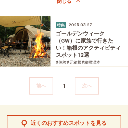
2026.03.27
特集
ゴールデンウィーク
（GW）に家族で行きた
い！箱根のアクティビティ
スポット12選
#体験
#元箱根
#箱根湯本
#箱根フリーパス
#家族で
#公園・自然
#母と娘で
1
前へ
次へ
近くのおすすめスポットを見る