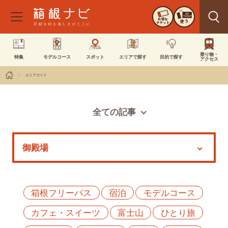
お得な
使う
チケット
乗り物・
特集
モデルコース
スポット
エリアで探す
目的で探す
アクセス
エリアガイド
全ての記事
スポット
モデルコース
特集
イベント
箱根フリーパス
宿泊
モデルコース
カフェ・スイーツ
富士山
ひとり旅