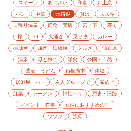
スイーツ
あじさい
和食
お土産
パン
中華
元箱根
贅沢
ススキ
日帰り温泉
軽食・売店
宮ノ下
寿司
桜
PR
大涌谷
乗り物
カレー
桃源台
焼肉・鉄板焼
グルメ
仙石原
温泉
母と娘で
洋食
公園・自然
蕎麦・うどん
箱根湯本
体験
居酒屋・バー
友人グループで
家族で
紅葉
ラーメン
神社・寺
歴史・旧跡
イベント・祭事
女性におすすめの宿
ツツジ
強羅