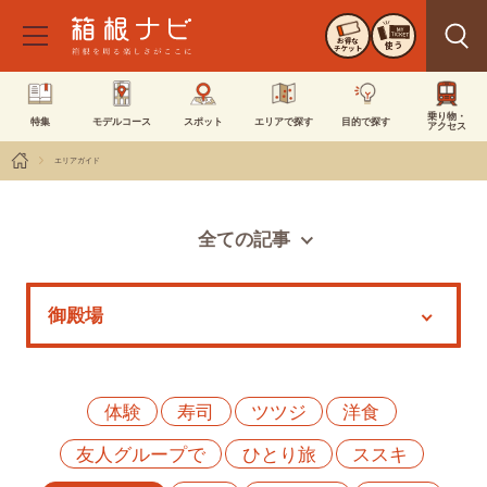
お得な
使う
チケット
乗り物・
特集
モデルコース
スポット
エリアで探す
目的で探す
アクセス
エリアガイド
全ての記事
スポット
モデルコース
特集
イベント
体験
寿司
ツツジ
洋食
友人グループで
ひとり旅
ススキ