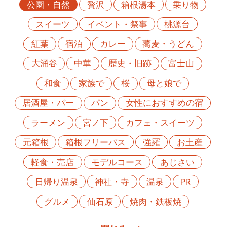
公園・自然
贅沢
箱根湯本
乗り物
スイーツ
イベント・祭事
桃源台
紅葉
宿泊
カレー
蕎麦・うどん
大涌谷
中華
歴史・旧跡
富士山
和食
家族で
桜
母と娘で
居酒屋・バー
パン
女性におすすめの宿
ラーメン
宮ノ下
カフェ・スイーツ
元箱根
箱根フリーパス
強羅
お土産
軽食・売店
モデルコース
あじさい
日帰り温泉
神社・寺
温泉
PR
グルメ
仙石原
焼肉・鉄板焼