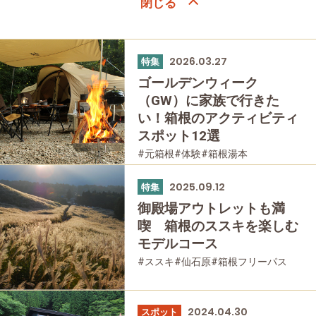
2026.03.27
特集
ゴールデンウィーク
（GW）に家族で行きた
い！箱根のアクティビティ
スポット12選
#元箱根
#体験
#箱根湯本
#箱根フリーパス
#家族で
#公園・自然
#母と娘で
2025.09.12
特集
御殿場アウトレットも満
喫 箱根のススキを楽しむ
モデルコース
#ススキ
#仙石原
#箱根フリーパス
#富士山
#公園・自然
2024.04.30
スポット