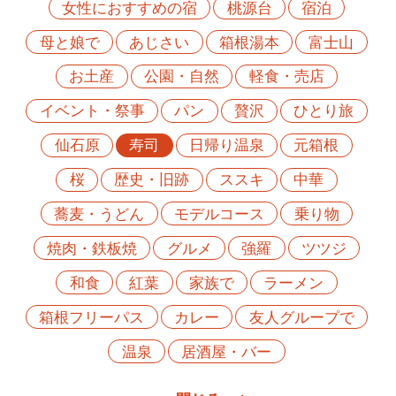
女性におすすめの宿
桃源台
宿泊
母と娘で
あじさい
箱根湯本
富士山
お土産
公園・自然
軽食・売店
イベント・祭事
パン
贅沢
ひとり旅
仙石原
寿司
日帰り温泉
元箱根
桜
歴史・旧跡
ススキ
中華
蕎麦・うどん
モデルコース
乗り物
焼肉・鉄板焼
グルメ
強羅
ツツジ
和食
紅葉
家族で
ラーメン
箱根フリーパス
カレー
友人グループで
温泉
居酒屋・バー