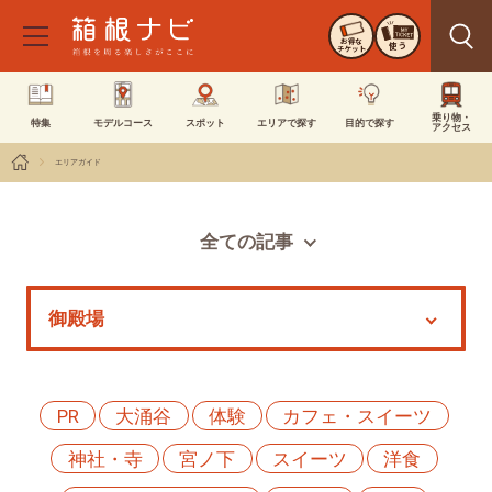
お得な
使う
チケット
乗り物・
特集
モデルコース
スポット
エリアで探す
目的で探す
アクセス
エリアガイド
全ての記事
スポット
モデルコース
特集
イベント
PR
大涌谷
体験
カフェ・スイーツ
神社・寺
宮ノ下
スイーツ
洋食