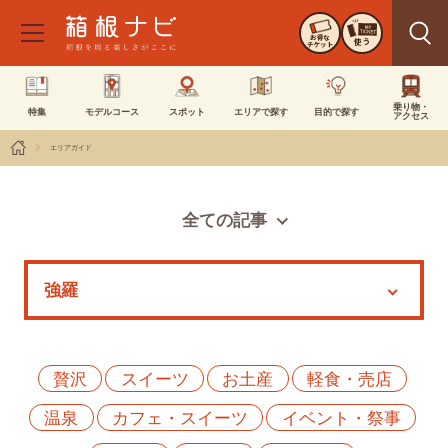
お得な
使う
チケット
乗り物・
特集
モデルコース
スポット
エリアで探す
目的で探す
アクセス
エリアガイド
全ての記事
スポット
モデルコース
特集
イベント
贅沢
スイーツ
お土産
軽食・売店
温泉
カフェ・スイーツ
イベント・祭事