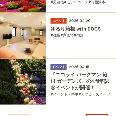
#元箱根
#モデルコース
#箱根湯本
#強羅
#ツツジ
#仙石原
#家族で
#友人グループで
#公園・自然
2026.04.20
スポット
ゆるり箱根 with DOGS
#強羅
#家族で
#宿泊
2026.04.15
イベント
『ニコライ バーグマン 箱
根 ガーデンズ』の4周年記
念イベントが開催！
#イベント・祭事
#カフェ・スイーツ
#強羅
#家族で
#友人グループで
#公園・自然
#母と娘で