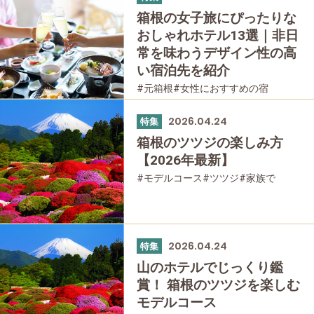
箱根の女子旅にぴったりな
おしゃれホテル13選｜非日
常を味わうデザイン性の高
い宿泊先を紹介
#元箱根
#女性におすすめの宿
#箱根湯本
#宮ノ下
#強羅
#仙石原
#桃源台
#温泉
#友人グループで
2026.04.24
特集
#宿泊
#母と娘で
箱根のツツジの楽しみ方
【2026年最新】
#モデルコース
#ツツジ
#家族で
#友人グループで
#公園・自然
#母と娘で
2026.04.24
特集
山のホテルでじっくり鑑
賞！ 箱根のツツジを楽しむ
モデルコース