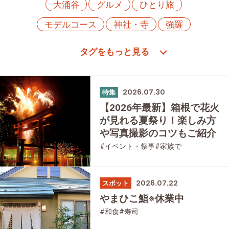
大涌谷
グルメ
ひとり旅
モデルコース
神社・寺
強羅
居酒屋・バー
蕎麦・うどん
パン
ラーメン
ツツジ
箱根フリーパス
PR
和食
歴史・旧跡
中華
体験
紅葉
2026.07.30
特集
仙石原
母と娘で
箱根湯本
【2026年最新】箱根で花火
が見れる夏祭り！楽しみ方
女性におすすめの宿
友人グループで
や写真撮影のコツもご紹介
寿司
桜
乗り物
富士山
桃源台
#イベント・祭事
#家族で
#友人グループで
ススキ
元箱根
日帰り温泉
2026.07.22
焼肉・鉄板焼
あじさい
宿泊
家族で
スポット
やまひこ鮨※休業中
カレー
公園・自然
洋食
宮ノ下
#和食
#寿司