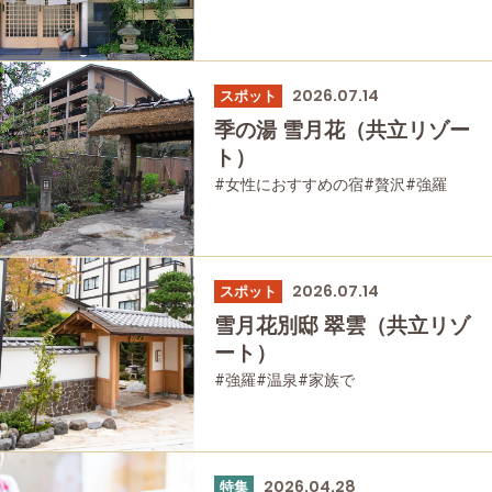
2026.07.14
スポット
季の湯 雪月花（共立リゾー
ト）
#女性におすすめの宿
#贅沢
#強羅
#家族で
#宿泊
#母と娘で
2026.07.14
スポット
雪月花別邸 翠雲（共立リゾ
ート）
#強羅
#温泉
#家族で
#友人グループで
#宿泊
2026.04.28
特集