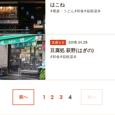
はこね
#蕎麦・うどん
#和食
#箱根湯本
2018.01.26
スポット
豆腐処 萩野(はぎの)
#和食
#箱根湯本
1
2
3
4
前へ
次へ