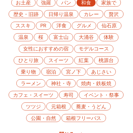
お土産
強羅
パン
和食
家族で
歴史・旧跡
日帰り温泉
カレー
贅沢
ススキ
PR
洋食
グルメ
仙石原
温泉
桜
富士山
大涌谷
体験
女性におすすめの宿
モデルコース
ひとり旅
スイーツ
紅葉
桃源台
乗り物
宿泊
宮ノ下
あじさい
ラーメン
神社・寺
焼肉・鉄板焼
カフェ・スイーツ
寿司
イベント・祭事
ツツジ
元箱根
蕎麦・うどん
公園・自然
箱根フリーパス