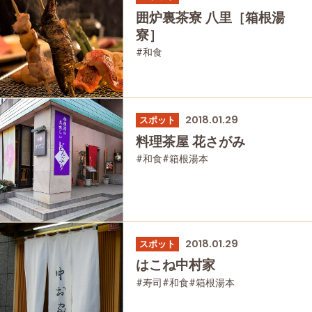
囲炉裏茶寮 八里［箱根湯
寮］
#和食
2018.01.29
スポット
料理茶屋 花さがみ
#和食
#箱根湯本
2018.01.29
スポット
はこね中村家
#寿司
#和食
#箱根湯本