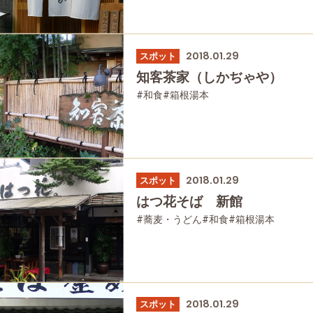
2018.01.29
スポット
知客茶家（しかぢゃや）
#和食
#箱根湯本
2018.01.29
スポット
はつ花そば 新館
#蕎麦・うどん
#和食
#箱根湯本
#グルメ
2018.01.29
スポット