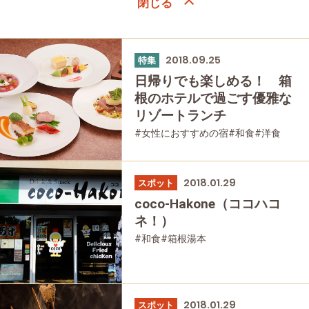
2018.09.25
特集
日帰りでも楽しめる！ 箱
根のホテルで過ごす優雅な
リゾートランチ
#女性におすすめの宿
#和食
#洋食
#贅沢
#家族で
#友人グループで
#宿泊
#グルメ
#母と娘で
2018.01.29
スポット
coco-Hakone（ココハコ
ネ！）
#和食
#箱根湯本
2018.01.29
スポット