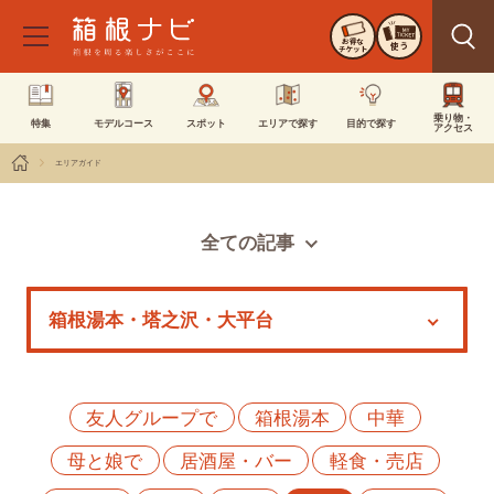
お得な
使う
チケット
乗り物・
特集
モデルコース
スポット
エリアで探す
目的で探す
アクセス
エリアガイド
全ての記事
スポット
モデルコース
特集
イベント
友人グループで
箱根湯本
中華
母と娘で
居酒屋・バー
軽食・売店