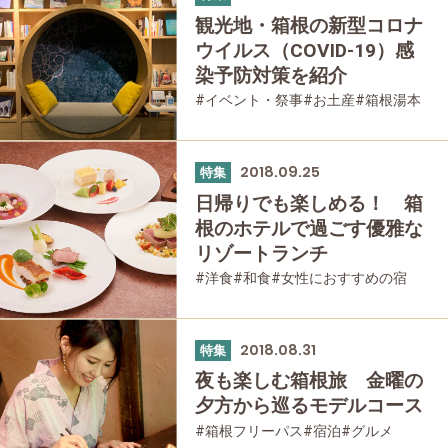
#公園・自然
#母と娘で
観光地・箱根の新型コロナ
ウイルス（COVID-19）感
染予防対策を紹介
#イベント・祭事
#お土産
#箱根湯本
#強羅
#仙石原
#温泉
#家族で
#友人グループで
#宿泊
#グルメ
#母と娘で
2018.09.25
特集
日帰りでも楽しめる！ 箱
根のホテルで過ごす優雅な
リゾートランチ
#洋食
#和食
#女性におすすめの宿
#贅沢
#家族で
#友人グループで
#宿泊
#グルメ
#母と娘で
2018.08.31
特集
夜も楽しむ箱根旅 金曜の
夕方から巡るモデルコース
#箱根フリーパス
#宿泊
#グルメ