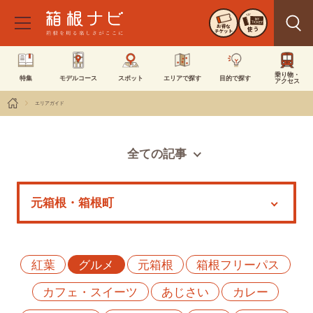
お得な
使う
チケット
乗り物・
特集
モデルコース
スポット
エリアで探す
目的で探す
アクセス
エリアガイド
全ての記事
スポット
モデルコース
特集
イベント
紅葉
グルメ
元箱根
箱根フリーパス
カフェ・スイーツ
あじさい
カレー