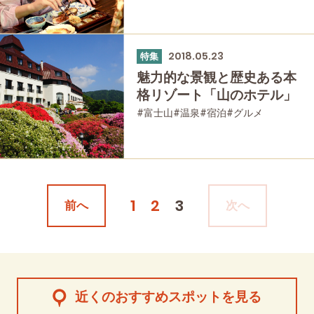
#公園・自然
2018.05.23
特集
魅力的な景観と歴史ある本
格リゾート「山のホテル」
#富士山
#温泉
#宿泊
#グルメ
#歴史・旧跡
1
2
3
前へ
次へ
近くのおすすめスポットを見る