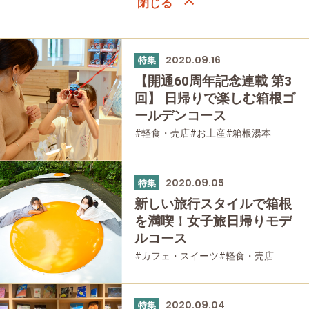
2020.09.16
特集
【開通60周年記念連載 第3
回】 日帰りで楽しむ箱根ゴ
ールデンコース
#軽食・売店
#お土産
#箱根湯本
#強羅
#箱根フリーパス
#大涌谷
#日帰り温泉
#家族で
#グルメ
#乗り物
#公園・自然
2020.09.05
特集
新しい旅行スタイルで箱根
を満喫！女子旅日帰りモデ
ルコース
#カフェ・スイーツ
#軽食・売店
#お土産
#箱根湯本
#強羅
#箱根フリーパス
#大涌谷
#桃源台
#友人グループで
#グルメ
#乗り物
2020.09.04
特集