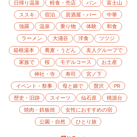
日帰り温泉
軽食・売店
パン
富士山
ススキ
宿泊
居酒屋・バー
中華
強羅
温泉
乗り物
体験
和食
ラーメン
大涌谷
洋食
ツツジ
箱根湯本
蕎麦・うどん
友人グループで
家族で
桜
モデルコース
お土産
神社・寺
寿司
宮ノ下
イベント・祭事
母と娘で
贅沢
PR
歴史・旧跡
スイーツ
仙石原
桃源台
焼肉・鉄板焼
女性におすすめの宿
公園・自然
ひとり旅