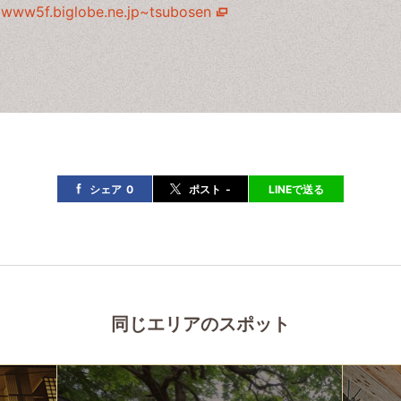
www5f.biglobe.ne.jp~tsubosen
シェア
0
ポスト
-
LINEで送る
同じエリアのスポット