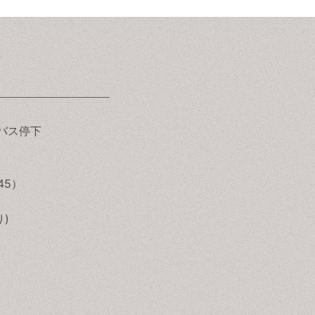
バス停下
:45）
)