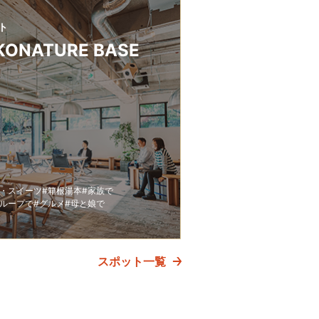
ト
KONATURE BASE
ェ・スイーツ
#箱根湯本
#家族で
グループで
#グルメ
#母と娘で
スポット一覧