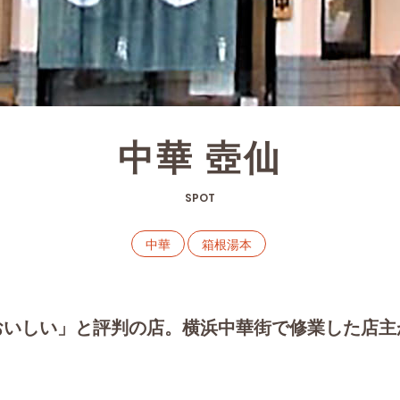
中華 壺仙
SPOT
中華
箱根湯本
おいしい」と評判の店。横浜中華街で修業した店主