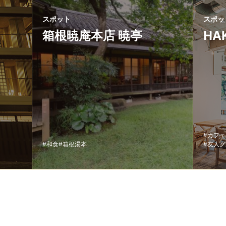
スポット
スポッ
箱根暁庵本店 暁亭
HA
#カフ
#和食
#箱根湯本
#友人