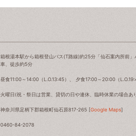
箱根湯本駅から箱根登山バス(T路線)約25分「仙石案内所前」
車、徒歩約5分
昼食11:00～14:00（L.O.13:45）、 夕食17:00～20:00（L.O.19
火曜日(祝・祭日は営業、貸切の日や連休、臨時休業の場合あり
神奈川県足柄下郡箱根町仙石原817-265 [
Google Maps
]
0460-84-2078