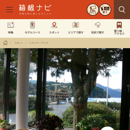
お得な
使う
チケット
乗り物・
特集
モデルコース
スポット
エリアで探す
目的で探す
アクセス
スポット
レストラン フジミヤ