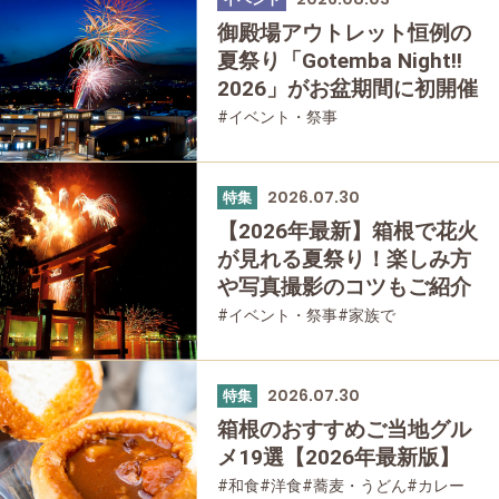
御殿場アウトレット恒例の
夏祭り「Gotemba Night!!
2026」がお盆期間に初開催
#イベント・祭事
2026.07.30
特集
【2026年最新】箱根で花火
が見れる夏祭り！楽しみ方
や写真撮影のコツもご紹介
#イベント・祭事
#家族で
#友人グループで
2026.07.30
特集
箱根のおすすめご当地グル
メ19選【2026年最新版】
#和食
#洋食
#蕎麦・うどん
#カレー