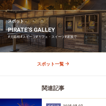
スポット
PIRATE’S GALLEY
#元箱根
#スイーツ
#カフェ・スイーツ
#家族で
#友人グループで
#グルメ
#母と娘で
スポット一覧
関連記事
2026.08.03
イベント