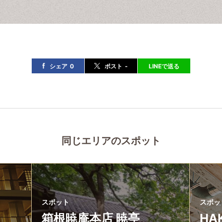
シェア
0
ポスト
-
LINEで送る
同じエリアのスポット
スポット
スポッ
箱根暁庵本店 暁亭
HA