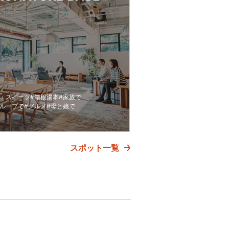
ェ・スイーツ
#箱根湯本
#家族で
グループで
#グルメ
#母と娘で
スポット一覧