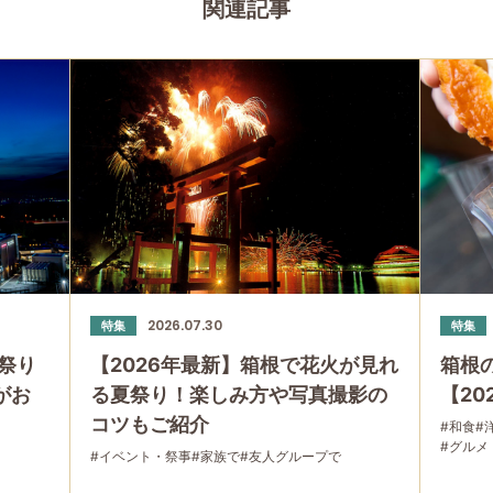
関連記事
2026.07.30
特集
特集
祭り
【2026年最新】箱根で花火が見れ
箱根
」がお
る夏祭り！楽しみ方や写真撮影の
【20
コツもご紹介
#和食
#
#グルメ
#イベント・祭事
#家族で
#友人グループで