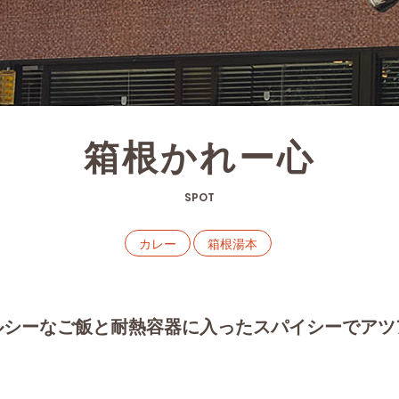
箱根かれー心
SPOT
カレー
箱根湯本
ルシーなご飯と耐熱容器に入ったスパイシーでアツ