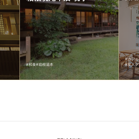
#カフ
#和食
#箱根湯本
#友人