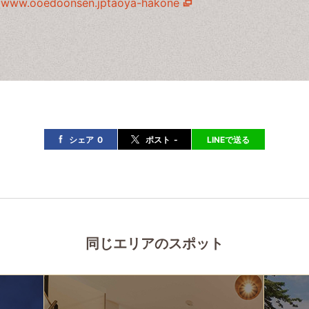
www.ooedoonsen.jptaoya-hakone
シェア
0
ポスト
-
LINEで送る
同じエリアのスポット