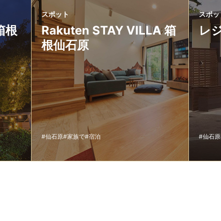
スポット
スポッ
 箱根
Rakuten STAY VILLA 箱
レ
根仙石原
#仙石原
#家族で
#宿泊
#仙石原