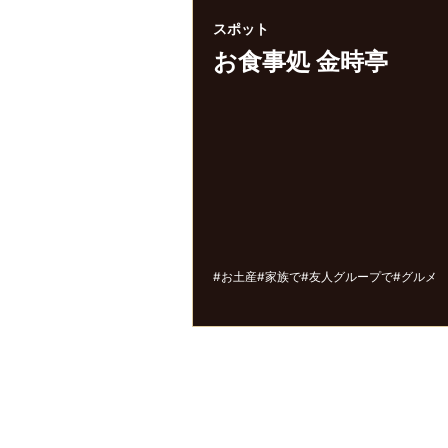
スポット
お食事処 金時亭
#お土産
#家族で
#友人グループで
#グルメ