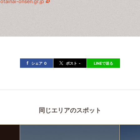
otainai-onsen.gr.jp
シェア
0
ポスト
-
LINEで送る
同じエリアのスポット