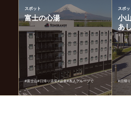
スポット
スポッ
富士の心湯
小
あ
#富士山
#日帰り温泉
#温泉
#友人グループで
#日帰