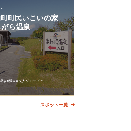
ト
山町町民いこいの家
しがら温泉
り温泉
#温泉
#友人グループで
スポット一覧