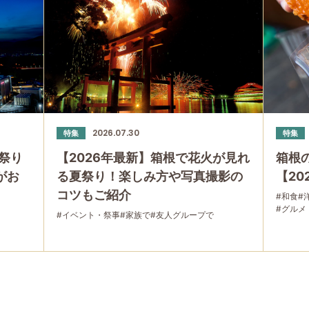
2026.07.30
特集
特集
祭り
【2026年最新】箱根で花火が見れ
箱根
」がお
る夏祭り！楽しみ方や写真撮影の
【20
コツもご紹介
#和食
#
#グルメ
#イベント・祭事
#家族で
#友人グループで