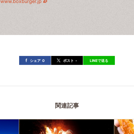
www.boxburger.jp
シェア
0
ポスト
-
LINEで送る
関連記事