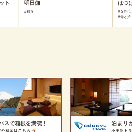
ット
明日伽
はつ
#和食
#女性に
#母と娘