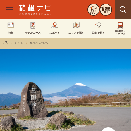
お得な
使う
チケット
乗り物・
特集
モデルコース
スポット
エリアで探す
目的で探す
アクセス
スポット
芦ノ湖スカイライン