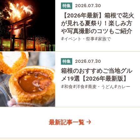
2026.07.30
特集
【2026年最新】箱根で花火
が見れる夏祭り！楽しみ方
や写真撮影のコツもご紹介
#イベント・祭事
#家族で
#友人グループで
2026.07.30
特集
箱根のおすすめご当地グル
メ19選【2026年最新版】
#和食
#洋食
#蕎麦・うどん
#カレー
#パン
#スイーツ
#グルメ
最新記事一覧