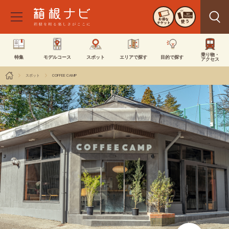
お得な
使う
チケット
乗り物・
特集
モデルコース
スポット
エリアで探す
目的で探す
アクセス
スポット
COFFEE CAMP