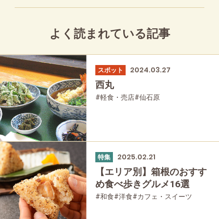
よく読まれている記事
2024.03.27
スポット
西丸
#軽食・売店
#仙石原
2025.02.21
特集
【エリア別】箱根のおすす
め食べ歩きグルメ16選
#和食
#洋食
#カフェ・スイーツ
#軽食・売店
#お土産
#ひとり旅
#スイーツ
#箱根湯本
#宮ノ下
#強羅