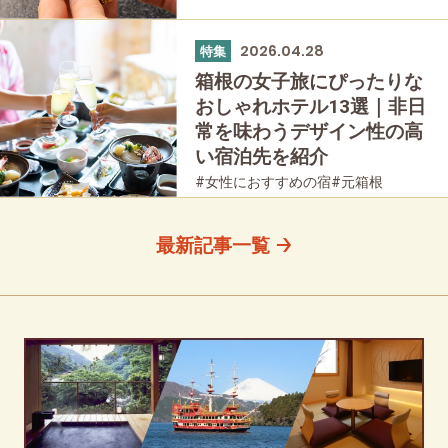
#仙石原
#大涌谷
#家族で
#友人グループで
#グルメ
#母と娘で
2026.04.28
特集
箱根の女子旅にぴったりな
おしゃれホテル13選｜非日
常を味わうデザイン性の高
い宿泊先を紹介
#女性におすすめの宿
#元箱根
#箱根湯本
#宮ノ下
#強羅
#仙石原
#桃源台
#温泉
#友人グループで
最新記事一覧
#宿泊
#母と娘で