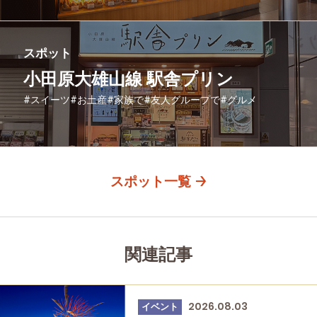
スポット
小田原大雄山線 駅舎プリン
#スイーツ
#お土産
#家族で
#友人グループで
#グルメ
#母と娘で
スポット一覧
関連記事
2026.08.03
イベント