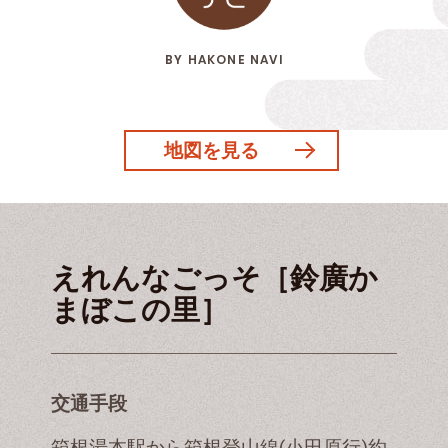
BY HAKONE NAVI
地図を見る
えれんなごっそ［鈴廣か
まぼこの里］
交通手段
箱根湯本駅から箱根登山線(小田原行)約