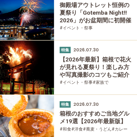
御殿場アウトレット恒例の
夏祭り「Gotemba Night!!
2026」がお盆期間に初開催
#イベント・祭事
2026.07.30
特集
【2026年最新】箱根で花火
が見れる夏祭り！楽しみ方
や写真撮影のコツもご紹介
#イベント・祭事
#家族で
#友人グループで
2026.07.30
特集
箱根のおすすめご当地グル
メ19選【2026年最新版】
#和食
#洋食
#蕎麦・うどん
#カレー
#パン
#スイーツ
#グルメ