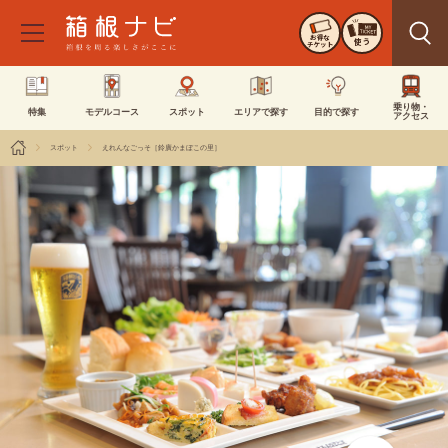
お得な
使う
チケット
乗り物・
特集
モデルコース
スポット
エリアで探す
目的で探す
アクセス
スポット
えれんなごっそ［鈴廣かまぼこの里］