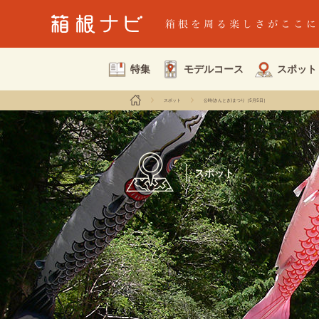
特集
モデルコース
スポット
スポット
公時(きんとき)まつり［5月5日］
スポット