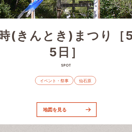
時(きんとき)まつり［
5日］
SPOT
イベント・祭事
仙石原
地図を見る