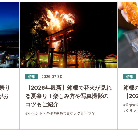
2026.07.30
特集
特集
祭り
【2026年最新】箱根で花火が見れ
箱根
」がお
る夏祭り！楽しみ方や写真撮影の
【20
コツもご紹介
#和食
#
#グルメ
#イベント・祭事
#家族で
#友人グループで