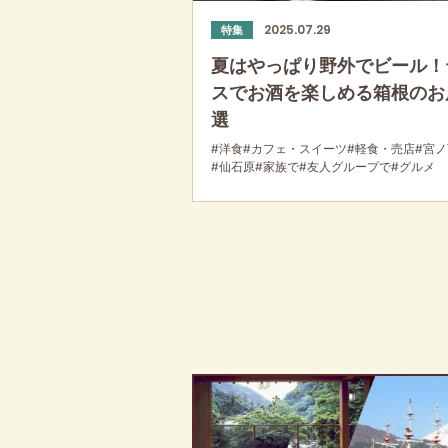
2025.07.29
特集
夏はやっぱり野外でビール！
スでお酒を楽しめる箱根のお
選
#洋食
#カフェ・スイーツ
#軽食・売店
#宮ノ
#仙石原
#家族で
#友人グループで
#グルメ
#公園・自然