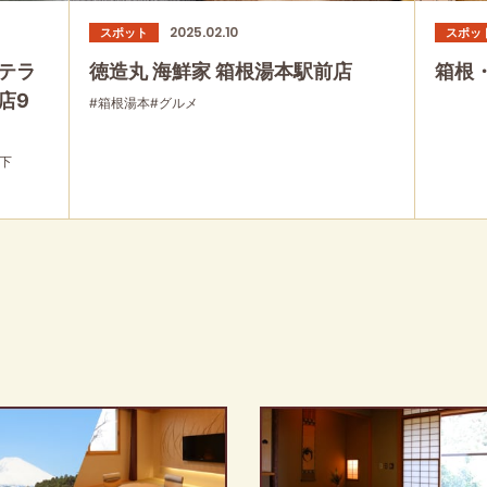
2025.02.10
スポット
スポッ
テラ
徳造丸 海鮮家 箱根湯本駅前店
箱根
店9
#箱根湯本
#グルメ
下