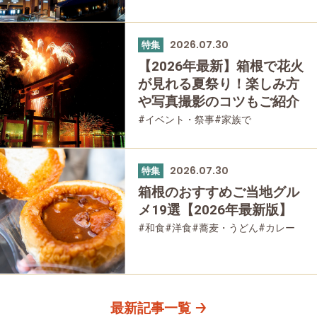
2026.07.30
特集
【2026年最新】箱根で花火
が見れる夏祭り！楽しみ方
や写真撮影のコツもご紹介
#イベント・祭事
#家族で
#友人グループで
2026.07.30
特集
箱根のおすすめご当地グル
メ19選【2026年最新版】
#和食
#洋食
#蕎麦・うどん
#カレー
#パン
#スイーツ
#グルメ
最新記事一覧