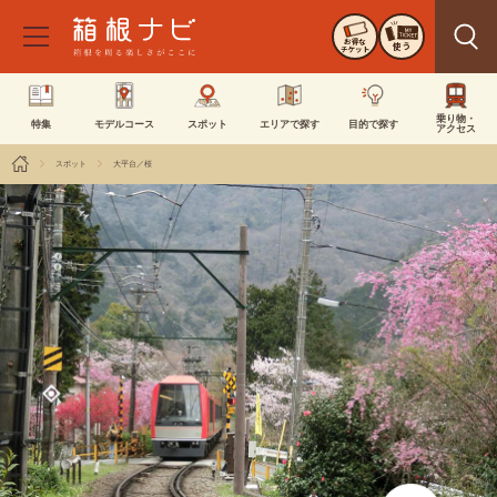
お得な
使う
チケット
乗り物・
特集
モデルコース
スポット
エリアで探す
目的で探す
アクセス
スポット
大平台／桜