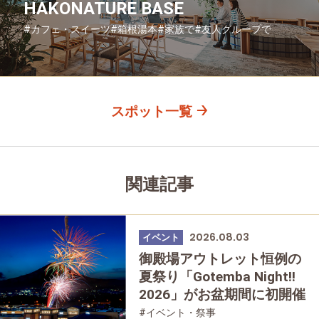
HAKONATURE BASE
#カフェ・スイーツ
#箱根湯本
#家族で
#友人グループで
#グルメ
#母と娘で
スポット一覧
関連記事
2026.08.03
イベント
御殿場アウトレット恒例の
夏祭り「Gotemba Night!!
2026」がお盆期間に初開催
#イベント・祭事