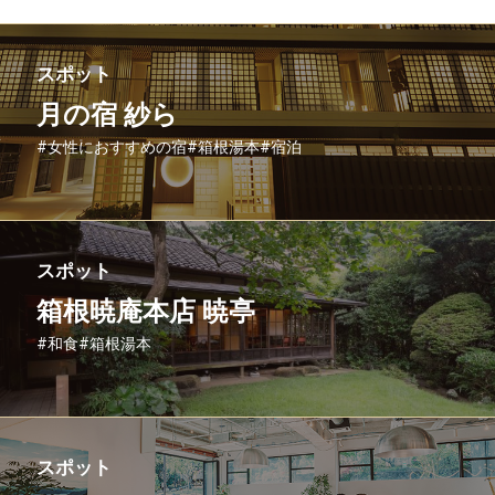
スポット
月の宿 紗ら
#女性におすすめの宿
#箱根湯本
#宿泊
スポット
箱根暁庵本店 暁亭
#和食
#箱根湯本
スポット