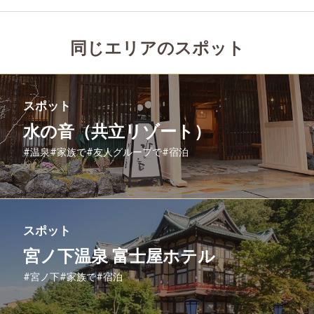
同じエリアのスポット
スポット
水の音（共立リゾート）
#温泉
#家族で
#友人グループで
#宿泊
スポット
宮ノ下温泉 富士屋ホテル
#宮ノ下
#家族で
#宿泊