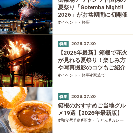
夏祭り「Gotemba Night!!
2026」がお盆期間に初開催
#イベント・祭事
2026.07.30
特集
【2026年最新】箱根で花火
が見れる夏祭り！楽しみ方
や写真撮影のコツもご紹介
#イベント・祭事
#家族で
#友人グループで
2026.07.30
特集
箱根のおすすめご当地グル
メ19選【2026年最新版】
#和食
#洋食
#蕎麦・うどん
#カレー
#パン
#スイーツ
#グルメ