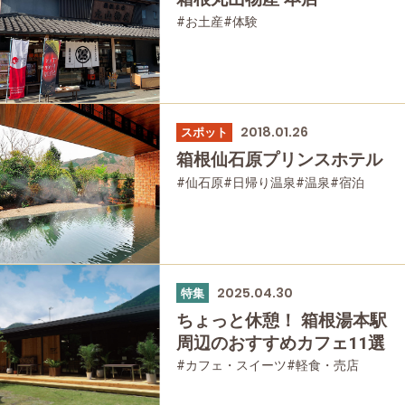
#お土産
#体験
2018.01.26
スポット
箱根仙石原プリンスホテル
#仙石原
#日帰り温泉
#温泉
#宿泊
2025.04.30
特集
ちょっと休憩！ 箱根湯本駅
周辺のおすすめカフェ11選
#カフェ・スイーツ
#軽食・売店
#ひとり旅
#スイーツ
#箱根湯本
#家族で
#友人グループで
#グルメ