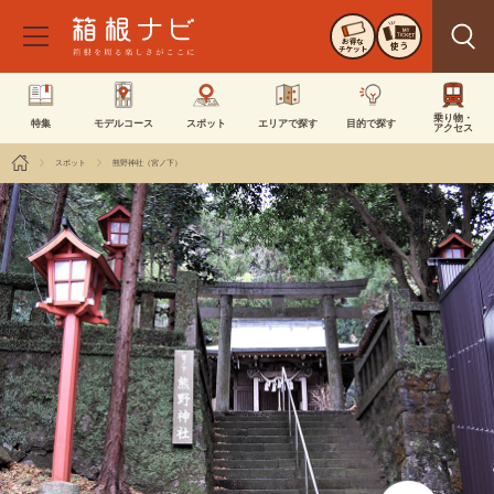
お得な
使う
チケット
乗り物・
特集
モデルコース
スポット
エリアで探す
目的で探す
アクセス
スポット
熊野神社（宮ノ下）