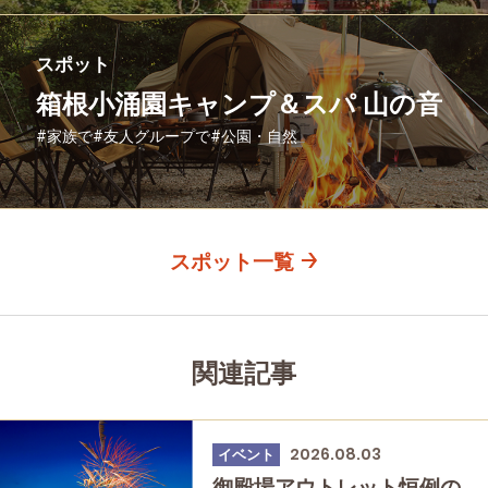
スポット
箱根小涌園キャンプ＆スパ 山の音
#家族で
#友人グループで
#公園・自然
スポット一覧
関連記事
2026.08.03
イベント
御殿場アウトレット恒例の