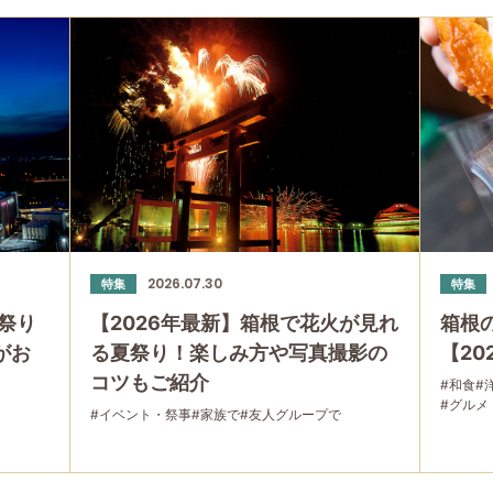
2026.07.30
特集
特集
祭り
【2026年最新】箱根で花火が見れ
箱根
」がお
る夏祭り！楽しみ方や写真撮影の
【20
コツもご紹介
#和食
#
#グルメ
#イベント・祭事
#家族で
#友人グループで