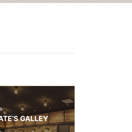
ト
ATE’S GALLEY