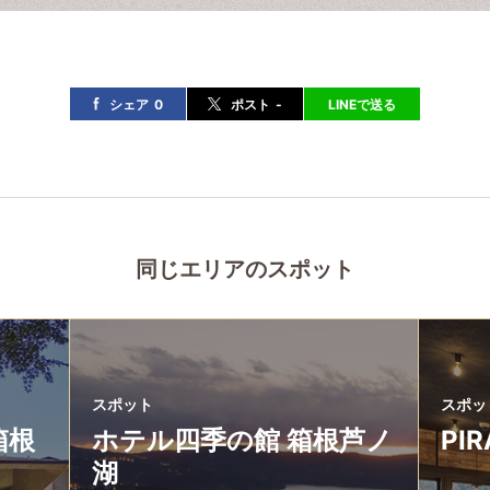
シェア
0
ポスト
-
LINEで送る
同じエリアのスポット
スポット
スポッ
箱根
ホテル四季の館 箱根芦ノ
PIR
湖