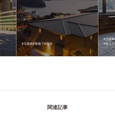
#元箱根
#元箱根
#家族で
#宿泊
#友人
関連記事