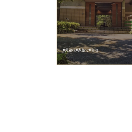
#元箱根
#家族で
#宿泊