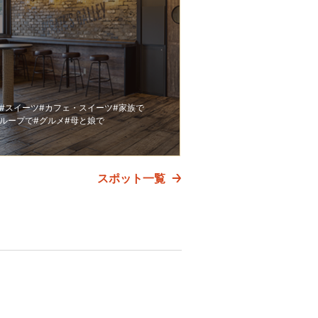
#スイーツ
#カフェ・スイーツ
#家族で
グループで
#グルメ
#母と娘で
スポット一覧