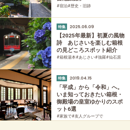
#宿泊
#歴史・旧跡
2025.06.09
特集
【2025年最新】初夏の風物
詩 あじさいを楽しむ箱根
の見どころスポット紹介
#箱根湯本
#あじさい
#強羅
#仙石原
#乗り物
#公園・自然
2019.04.15
特集
「平成」から「令和」へ。
いま知っておきたい箱根・
御殿場の皇室ゆかりのスポ
ット6選
#家族で
#友人グループで