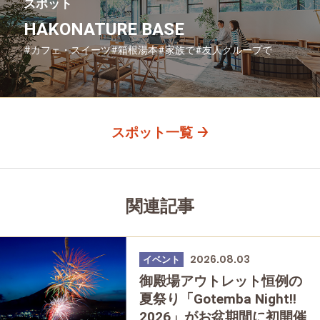
スポット
HAKONATURE BASE
#カフェ・スイーツ
#箱根湯本
#家族で
#友人グループで
#グルメ
#母と娘で
スポット一覧
関連記事
2026.08.03
イベント
御殿場アウトレット恒例の
夏祭り「Gotemba Night!!
2026」がお盆期間に初開催