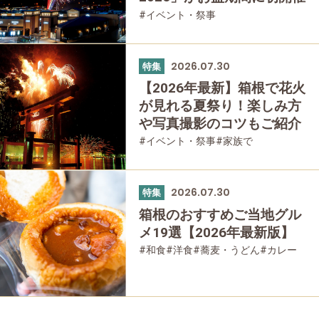
#イベント・祭事
2026.07.30
特集
【2026年最新】箱根で花火
が見れる夏祭り！楽しみ方
や写真撮影のコツもご紹介
#イベント・祭事
#家族で
#友人グループで
2026.07.30
特集
箱根のおすすめご当地グル
メ19選【2026年最新版】
#和食
#洋食
#蕎麦・うどん
#カレー
#パン
#スイーツ
#グルメ