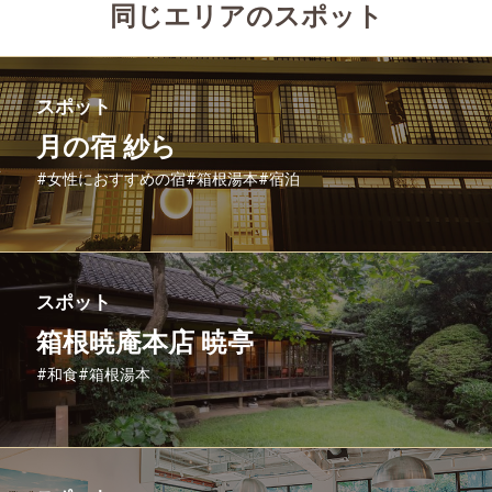
同じエリアのスポット
スポット
月の宿 紗ら
#女性におすすめの宿
#箱根湯本
#宿泊
スポット
箱根暁庵本店 暁亭
#和食
#箱根湯本