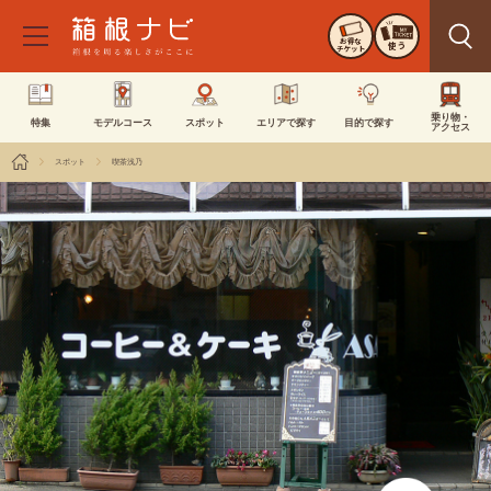
お得な
使う
チケット
乗り物・
特集
モデルコース
スポット
エリアで探す
目的で探す
アクセス
スポット
喫茶浅乃