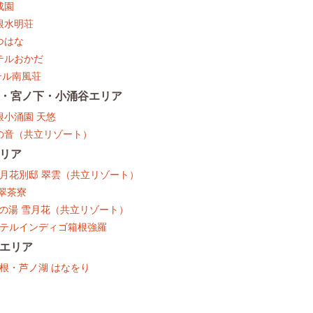
成園
箱根水明荘
つはな
ホテルおかだ
ホテル南風荘
・宮ノ下・小涌谷エリア
根小涌園 天悠
水の音（共立リゾート）
リア
.雪月花別邸 翠雲（共立リゾート）
天翠茶寮
.季の湯 雪月花（共立リゾート）
.ホテルインディゴ箱根強羅
エリア
箱根・芦ノ湖 はなをり