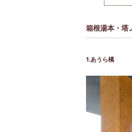
箱根湯本・塔
1.あうら橘