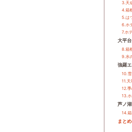
3.天
4.
5.は
6.
7.
大平台
8.箱
9.
強羅エ
10
11.
12
13
芦ノ湖
14.
まとめ