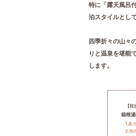
特に「露天風呂
泊スタイルとし
四季折々の山々
りと温泉を堪能
します。
【目
箱根湯
1.あ
2.