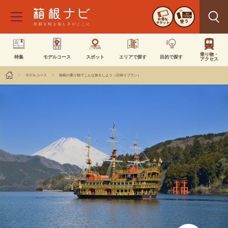
お得な
使う
チケット
乗り物・
特集
モデルコース
スポット
エリアで探す
目的で探す
アクセス
モデルコース
箱根の乗り物でこんな旅をしよう（日帰りプラン）