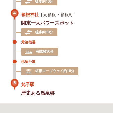
徒歩約10分
4
箱根神社
| 元箱根・箱根町
関東一大パワースポット
徒歩約10分
元箱根港
海賊船30分
桃源台港
箱根ロープウェイ約10分
5
姥子駅
歴史ある温泉郷