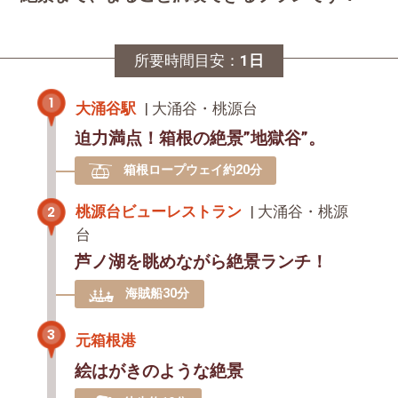
所要時間目安：
1日
1
大涌谷駅
| 大涌谷・桃源台
迫力満点！箱根の絶景”地獄谷”。
箱根ロープウェイ約20分
2
桃源台ビューレストラン
| 大涌谷・桃源
台
芦ノ湖を眺めながら絶景ランチ！
海賊船30分
3
元箱根港
絵はがきのような絶景