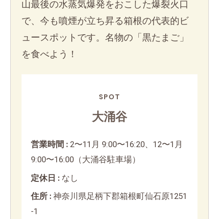
山最後の水蒸気爆発をおこした爆裂火口
で、今も噴煙が立ち昇る箱根の代表的ビ
ュースポットです。名物の「黒たまご」
を食べよう！
SPOT
大涌谷
営業時間 :
2〜11月 9:00〜16:20、12〜1月
9:00〜16:00（大涌谷駐車場）
定休日 :
なし
住所 :
神奈川県足柄下郡箱根町仙石原1251
-1