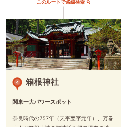
このルートで路線検索
箱根神社
4
関東一大パワースポット
奈良時代の757年（天平宝字元年）、万巻