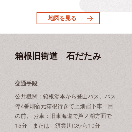
地図を見る
箱根旧街道 石だたみ
交通手段
公共機関：箱根湯本から登山バス、バス
停4番畑宿元箱根行きで上畑宿下車 目
の前。 お車：旧東海道で芦ノ湖方面で
15分 または 須雲川ICから10分