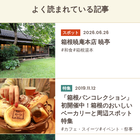
よく読まれている記事
2026.06.26
スポット
箱根暁庵本店 暁亭
#和食
#箱根湯本
2019.11.12
特集
「箱根パンコレクション」
初開催中！箱根のおいしい
ベーカリーと周辺スポット
特集
#カフェ・スイーツ
#イベント・祭事
#友人グループで
#グルメ
#母と娘で