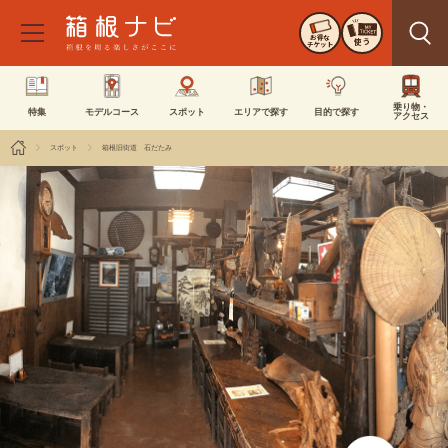
お得な
使う
チケット
乗り物・
特集
モデルコース
スポット
エリアで探す
目的で探す
アクセス
スポット
箱根旧街道 石だたみ