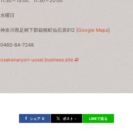
11:30～15:00、17:30～20:00
水曜日
神奈川県足柄下郡箱根町仙石原812 [
Google Maps
]
0460-84-7248
osakanaryori-uosei.business.site
シェア
0
ポスト
-
LINEで送る