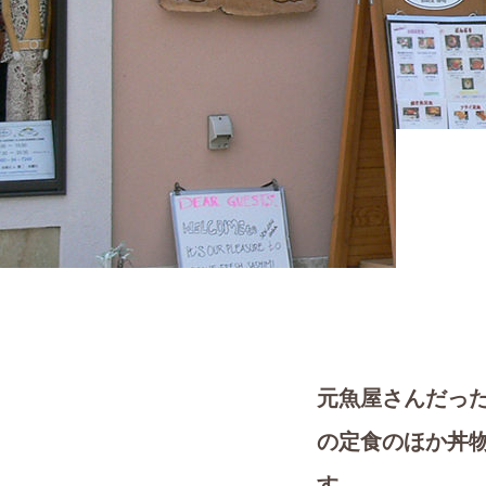
元魚屋さんだっ
の定食のほか丼
す。