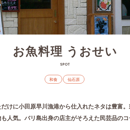
お魚料理 うおせい
SPOT
和食
仙石原
ただけに小田原早川漁港から仕入れたネタは豊富。
物も人気。バリ島出身の店主がそろえた民芸品のコ