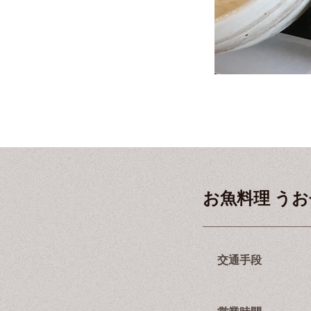
お魚料理 う
交通手段