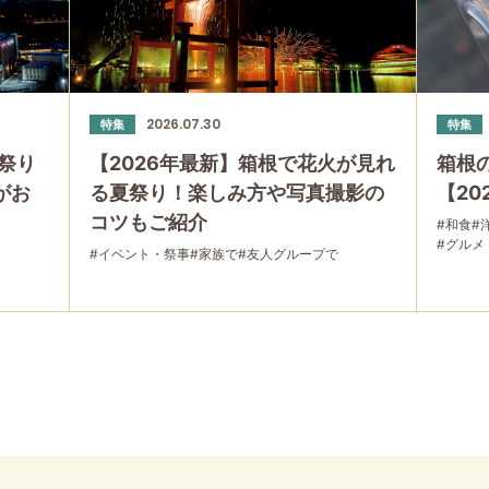
2026.07.30
特集
特集
祭り
【2026年最新】箱根で花火が見れ
箱根
」がお
る夏祭り！楽しみ方や写真撮影の
【20
コツもご紹介
#和食
#
#グルメ
#イベント・祭事
#家族で
#友人グループで