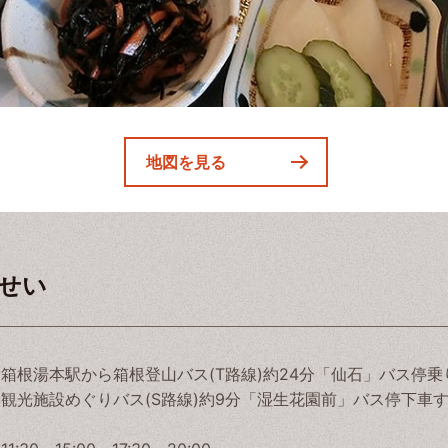
地図を見る
おせい
箱根湯本駅から箱根登山バス(T路線)約24分「仙石」バス停乗
観光施設めぐりバス(S路線)約9分「湿生花園前」バス停下車