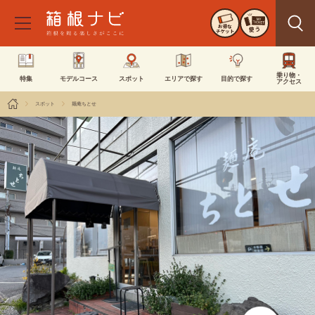
お得な
使う
チケット
乗り物・
特集
モデルコース
スポット
エリアで探す
目的で探す
アクセス
スポット
麺庵ちとせ