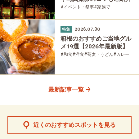
#イベント・祭事
#家族で
#友人グループで
2026.07.30
特集
箱根のおすすめご当地グル
メ19選【2026年最新版】
#和食
#洋食
#蕎麦・うどん
#カレー
#パン
#スイーツ
#グルメ
最新記事一覧
近くのおすすめスポットを見る