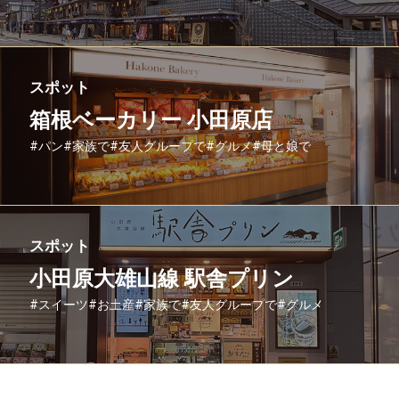
スポット
箱根ベーカリー 小田原店
#パン
#家族で
#友人グループで
#グルメ
#母と娘で
スポット
小田原大雄山線 駅舎プリン
#スイーツ
#お土産
#家族で
#友人グループで
#グルメ
#母と娘で