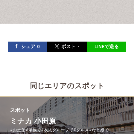
シェア
0
ポスト
-
LINEで送る
同じエリアのスポット
スポット
ミナカ 小田原
#お土産
#家族で
#友人グループで
#グルメ
#母と娘で