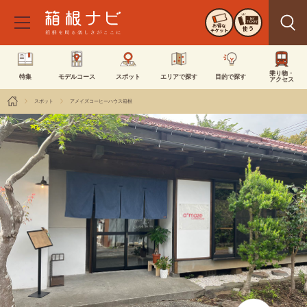
お得な
使う
チケット
乗り物・
特集
モデルコース
スポット
エリアで探す
目的で探す
アクセス
スポット
アメイズコーヒーハウス箱根