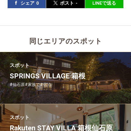
シェア
0
ポスト
-
LINEで送る
同じエリアのスポット
スポット
SPRINGS VILLAGE 箱根
#仙石原
#家族で
#宿泊
スポット
Rakuten STAY VILLA 箱根仙石原