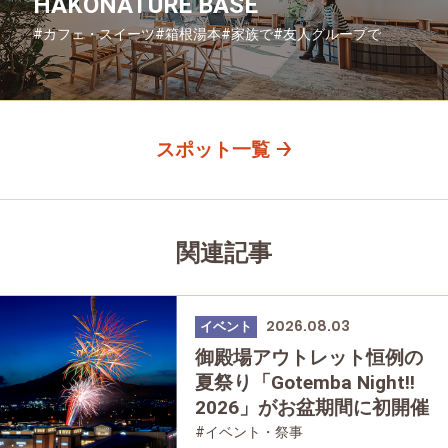
HAKONATURE BASE
#カフェ・スイーツ
#箱根湯本
#家族で
#友人グループで
#グルメ
#母と娘で
スポット一覧
関連記事
2026.08.03
イベント
御殿場アウトレット恒例の
夏祭り「Gotemba Night!!
2026」がお盆期間に初開催
#イベント・祭事