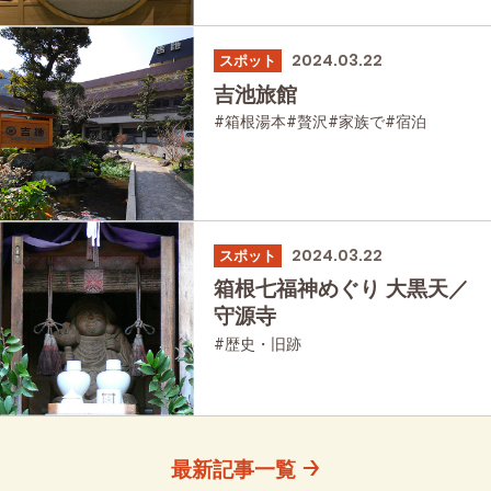
#強羅
#仙石原
#温泉
#家族で
#友人グループで
#宿泊
#グルメ
#母と娘で
2024.03.22
スポット
吉池旅館
#箱根湯本
#贅沢
#家族で
#宿泊
#歴史・旧跡
2024.03.22
スポット
箱根七福神めぐり 大黒天／
守源寺
#歴史・旧跡
最新記事一覧