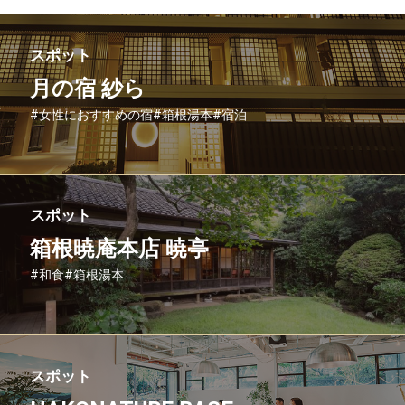
スポット
月の宿 紗ら
#女性におすすめの宿
#箱根湯本
#宿泊
スポット
箱根暁庵本店 暁亭
#和食
#箱根湯本
スポット