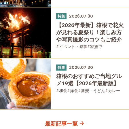
2026.07.30
特集
【2026年最新】箱根で花火
が見れる夏祭り！楽しみ方
や写真撮影のコツもご紹介
#イベント・祭事
#家族で
#友人グループで
2026.07.30
特集
箱根のおすすめご当地グル
メ19選【2026年最新版】
#和食
#洋食
#蕎麦・うどん
#カレー
#パン
#スイーツ
#グルメ
最新記事一覧