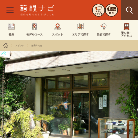
お得な
使う
チケット
乗り物・
特集
モデルコース
スポット
エリアで探す
目的で探す
アクセス
スポット
茶房うちだ