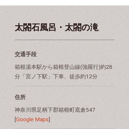
太閤石風呂・太閤の滝
交通手段
箱根湯本駅から箱根登山線(強羅行)約28
分「宮ノ下駅」下車、徒歩約12分
住所
神奈川県足柄下郡箱根町底倉547
[
Google Maps
]