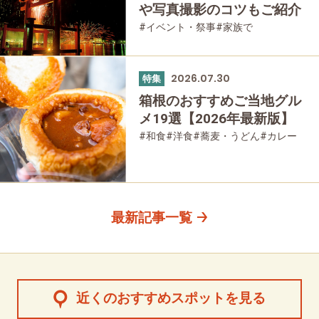
や写真撮影のコツもご紹介
#イベント・祭事
#家族で
#友人グループで
2026.07.30
特集
箱根のおすすめご当地グル
メ19選【2026年最新版】
#和食
#洋食
#蕎麦・うどん
#カレー
#パン
#スイーツ
#グルメ
最新記事一覧
近くのおすすめスポットを見る