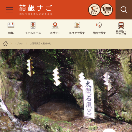
お得な
使う
チケット
乗り物・
特集
モデルコース
スポット
エリアで探す
目的で探す
アクセス
スポット
太閤石風呂・太閤の滝