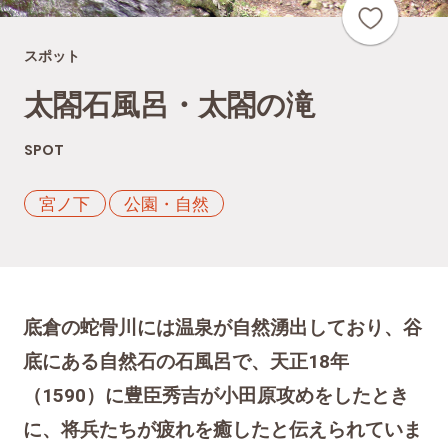
スポット
太閤石風呂・太閤の滝
SPOT
宮ノ下
公園・自然
底倉の蛇骨川には温泉が自然湧出しており、谷
底にある自然石の石風呂で、天正18年
（1590）に豊臣秀吉が小田原攻めをしたとき
に、将兵たちが疲れを癒したと伝えられていま