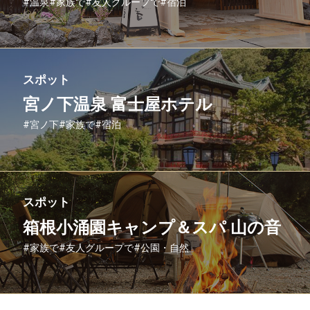
#温泉
#家族で
#友人グループで
#宿泊
スポット
宮ノ下温泉 富士屋ホテル
#宮ノ下
#家族で
#宿泊
スポット
箱根小涌園キャンプ＆スパ 山の音
#家族で
#友人グループで
#公園・自然