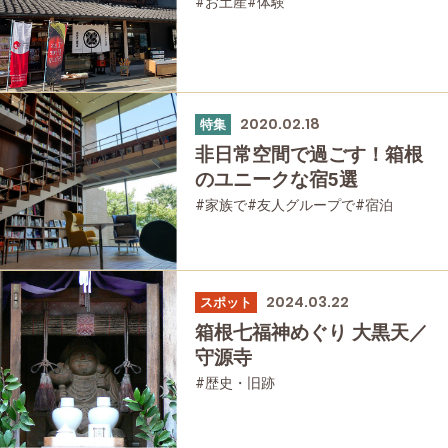
#お土産
#体験
2020.02.18
特集
非日常空間で過ごす！箱根
のユニークな宿5選
#家族で
#友人グループで
#宿泊
2024.03.22
スポット
箱根七福神めぐり 大黒天／
守源寺
#歴史・旧跡