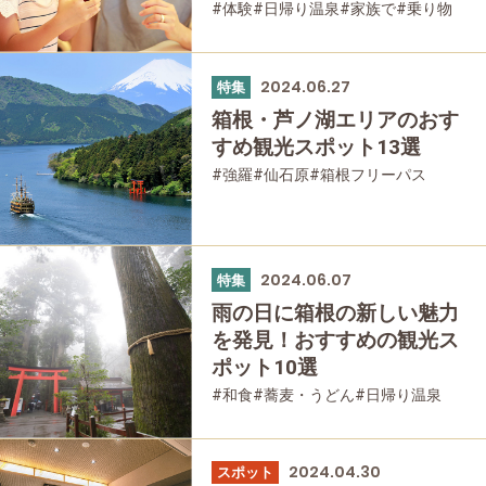
#体験
#日帰り温泉
#家族で
#乗り物
#母と娘で
2024.06.27
特集
箱根・芦ノ湖エリアのおす
すめ観光スポット13選
#強羅
#仙石原
#箱根フリーパス
#富士山
#大涌谷
#桃源台
#日帰り温泉
#乗り物
#公園・自然
#歴史・旧跡
2024.06.07
特集
雨の日に箱根の新しい魅力
を発見！おすすめの観光ス
ポット10選
#和食
#蕎麦・うどん
#日帰り温泉
#家族で
#友人グループで
#グルメ
#公園・自然
2024.04.30
スポット