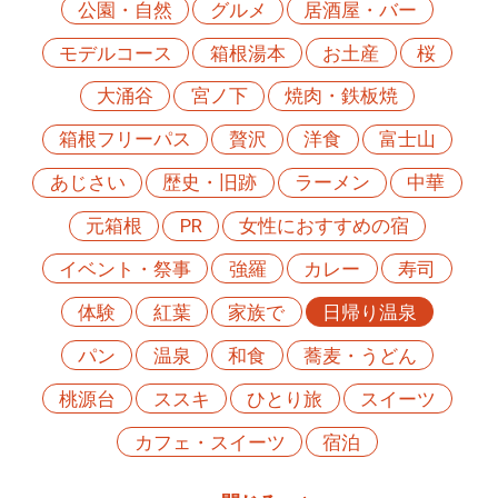
公園・自然
グルメ
居酒屋・バー
モデルコース
箱根湯本
お土産
桜
大涌谷
宮ノ下
焼肉・鉄板焼
箱根フリーパス
贅沢
洋食
富士山
あじさい
歴史・旧跡
ラーメン
中華
元箱根
PR
女性におすすめの宿
イベント・祭事
強羅
カレー
寿司
体験
紅葉
家族で
日帰り温泉
パン
温泉
和食
蕎麦・うどん
桃源台
ススキ
ひとり旅
スイーツ
カフェ・スイーツ
宿泊