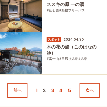
ススキの原 一の湯
#仙石原
#箱根フリーパス
#日帰り温泉
#温泉
#家族で
#友人グループで
#母と娘で
2024.04.30
スポット
木の花の湯（このはなの
ゆ）
#富士山
#日帰り温泉
#温泉
1
2
3
4
5
前へ
次へ