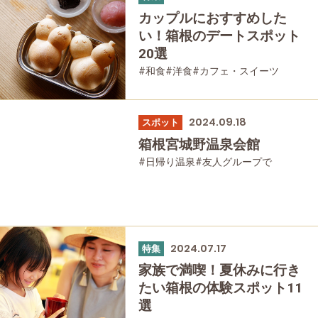
カップルにおすすめした
い！箱根のデートスポット
20選
#和食
#洋食
#カフェ・スイーツ
#女性におすすめの宿
#体験
#ひとり旅
#お土産
#大涌谷
#日帰り温泉
#温泉
#家族で
2024.09.18
スポット
#友人グループで
#宿泊
#グルメ
箱根宮城野温泉会館
#乗り物
#公園・自然
#母と娘で
#日帰り温泉
#友人グループで
#母と娘で
2024.07.17
特集
家族で満喫！夏休みに行き
たい箱根の体験スポット11
選