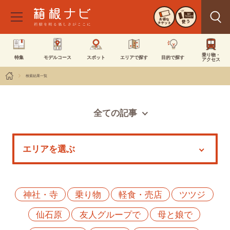
お得な
使う
チケット
乗り物・
特集
モデルコース
スポット
エリアで探す
目的で探す
アクセス
検索結果一覧
全ての記事
スポット
モデルコース
特集
イベント
神社・寺
乗り物
軽食・売店
ツツジ
仙石原
友人グループで
母と娘で