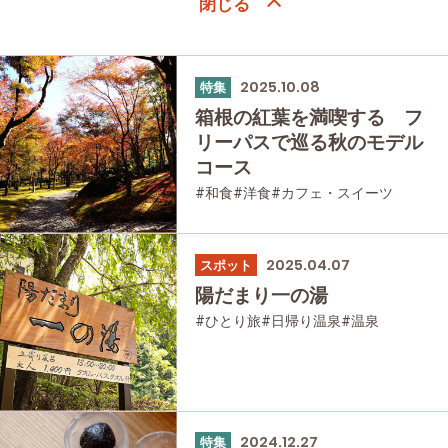
2025.10.08
特集
箱根の紅葉を満喫する フ
リーパスで巡る秋のモデル
コース
#和食
#洋食
#カフェ・スイーツ
#女性におすすめの宿
#お土産
#モデルコース
#箱根湯本
#紅葉
#強羅
#箱根フリーパス
#富士山
2025.04.07
スポット
#大涌谷
#桃源台
#日帰り温泉
#温泉
陽だまり一の湯
#家族で
#友人グループで
#宿泊
#グルメ
#乗り物
#公園・自然
#ひとり旅
#日帰り温泉
#温泉
#母と娘で
#家族で
#友人グループで
#母と娘で
2024.12.27
特集