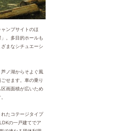
キャンプサイトのほ
村」。多目的ホールも
まざまなシチュエーシ
。芦ノ湖からそよぐ風
過ごせます。車の乗り
も区画面積が広いため
す。
されたコテージタイプ
LDKの一戸建てでア
形で連なる団体利用