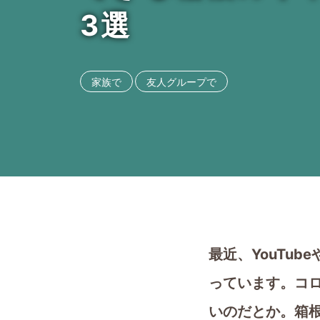
3選
家族で
友人グループで
最近、YouTub
っています。コ
いのだとか。箱