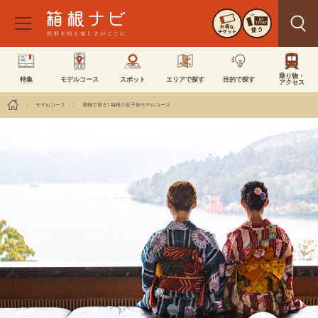
お得な
使う
チケット
乗り物・
特集
モデルコース
スポット
エリアで探す
目的で探す
アクセス
モデルコース
着物で巡る! 箱根の女子旅モデルコース