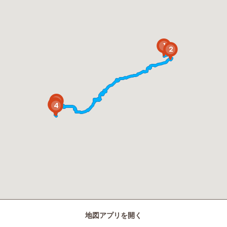
1
2
5
3
4
地図アプリを開く