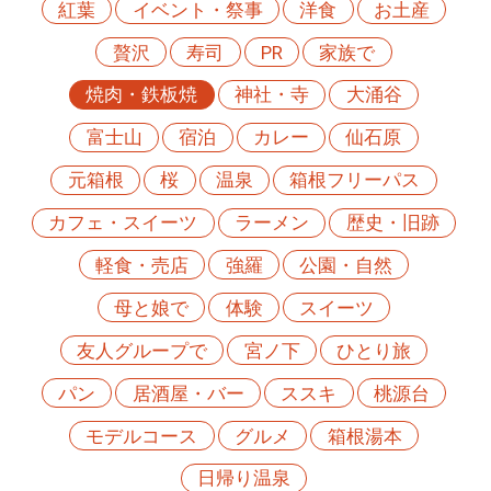
紅葉
イベント・祭事
洋食
お土産
贅沢
寿司
PR
家族で
焼肉・鉄板焼
神社・寺
大涌谷
富士山
宿泊
カレー
仙石原
元箱根
桜
温泉
箱根フリーパス
カフェ・スイーツ
ラーメン
歴史・旧跡
軽食・売店
強羅
公園・自然
母と娘で
体験
スイーツ
友人グループで
宮ノ下
ひとり旅
パン
居酒屋・バー
ススキ
桃源台
モデルコース
グルメ
箱根湯本
日帰り温泉