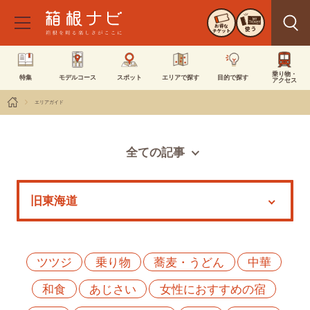
お得な
使う
チケット
乗り物・
特集
モデルコース
スポット
エリアで探す
目的で探す
アクセス
エリアガイド
全ての記事
スポット
モデルコース
特集
イベント
ツツジ
乗り物
蕎麦・うどん
中華
和食
あじさい
女性におすすめの宿