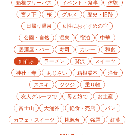
箱根フリーパス
イベント・祭事
体験
宮ノ下
桜
グルメ
歴史・旧跡
日帰り温泉
女性におすすめの宿
公園・自然
温泉
宿泊
中華
居酒屋・バー
寿司
カレー
和食
仙石原
ラーメン
贅沢
スイーツ
神社・寺
あじさい
箱根湯本
洋食
ススキ
ツツジ
乗り物
友人グループで
母と娘で
お土産
富士山
大涌谷
軽食・売店
パン
カフェ・スイーツ
桃源台
強羅
紅葉