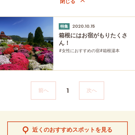
2020.10.15
特集
箱根にはお宿がもりたくさ
ん！
#女性におすすめの宿
#箱根湯本
#強羅
#仙石原
#日帰り温泉
#温泉
#家族で
#友人グループで
#宿泊
#歴史・旧跡
#母と娘で
1
前へ
次へ
近くのおすすめスポットを見る