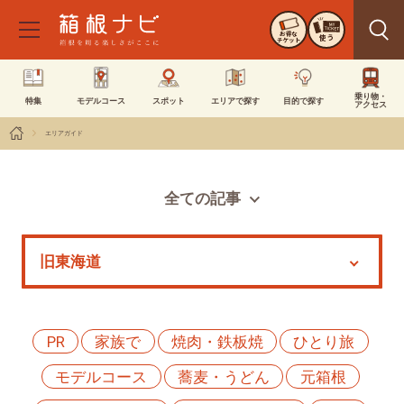
お得な
使う
チケット
乗り物・
特集
モデルコース
スポット
エリアで探す
目的で探す
アクセス
エリアガイド
全ての記事
スポット
モデルコース
特集
イベント
PR
家族で
焼肉・鉄板焼
ひとり旅
モデルコース
蕎麦・うどん
元箱根