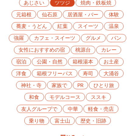
あじさい
ツツジ
焼肉・鉄板焼
元箱根
仙石原
居酒屋・バー
体験
蕎麦・うどん
紅葉
スイーツ
温泉
強羅
カフェ・スイーツ
グルメ
パン
女性におすすめの宿
桃源台
カレー
宿泊
公園・自然
箱根湯本
お土産
洋食
箱根フリーパス
寿司
大涌谷
神社・寺
家族で
PR
ひとり旅
和食
モデルコース
ススキ
友人グループで
中華
軽食・売店
乗り物
富士山
歴史・旧跡