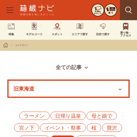
お得な
使う
チケット
乗り物・
特集
モデルコース
スポット
エリアで探す
目的で探す
アクセス
エリアガイド
全ての記事
スポット
モデルコース
特集
イベント
ラーメン
日帰り温泉
母と娘で
宮ノ下
イベント・祭事
桜
贅沢