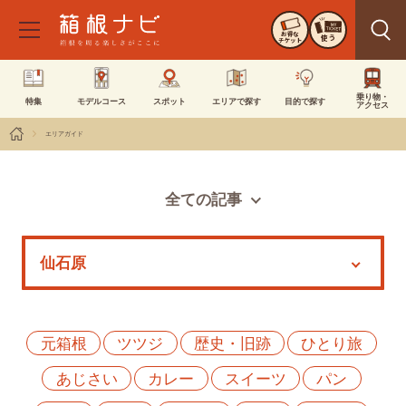
お得な
使う
チケット
乗り物・
特集
モデルコース
スポット
エリアで探す
目的で探す
アクセス
エリアガイド
全ての記事
スポット
モデルコース
特集
イベント
元箱根
ツツジ
歴史・旧跡
ひとり旅
あじさい
カレー
スイーツ
パン