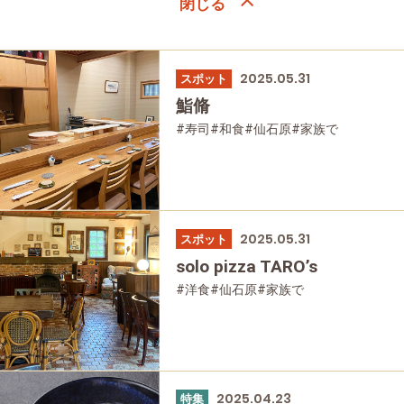
2025.05.31
スポット
鮨脩
#寿司
#和食
#仙石原
#家族で
#友人グループで
#グルメ
2025.05.31
スポット
solo pizza TARO’s
#洋食
#仙石原
#家族で
#友人グループで
#グルメ
#母と娘で
2025.04.23
特集