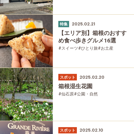
#友人グループで
#グルメ
#母と娘で
2025.02.21
特集
【エリア別】箱根のおすす
め食べ歩きグルメ16選
#スイーツ
#ひとり旅
#お土産
#軽食・売店
#カフェ・スイーツ
#洋食
#和食
#箱根湯本
#宮ノ下
#強羅
#仙石原
#大涌谷
#家族で
#友人グループで
#グルメ
#母と娘で
2025.02.20
スポット
箱根湿生花園
#仙石原
#公園・自然
2025.02.10
スポット