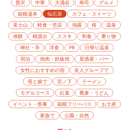
贅沢
中華
大涌谷
寿司
グルメ
箱根湯本
仙石原
カフェ・スイーツ
富士山
軽食・売店
強羅
桜
温泉
体験
桃源台
ススキ
和食
乗り物
神社・寺
洋食
PR
日帰り温泉
宿泊
焼肉・鉄板焼
居酒屋・バー
女性におすすめの宿
友人グループで
母と娘で
宮ノ下
ラーメン
モデルコース
紅葉
蕎麦・うどん
イベント・祭事
箱根フリーパス
お土産
家族で
公園・自然