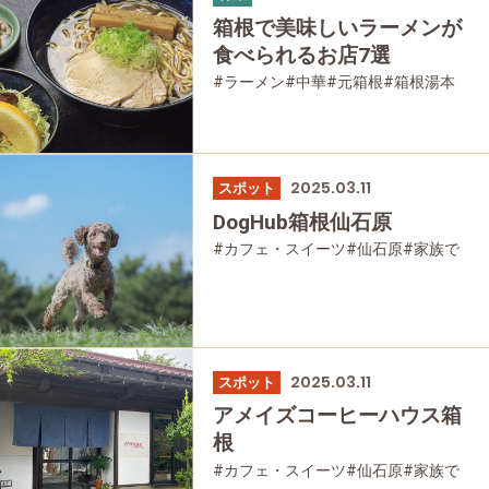
箱根で美味しいラーメンが
食べられるお店7選
#ラーメン
#中華
#元箱根
#箱根湯本
#仙石原
#家族で
#友人グループで
#グルメ
#母と娘で
2025.03.11
スポット
DogHub箱根仙石原
#カフェ・スイーツ
#仙石原
#家族で
#宿泊
#グルメ
2025.03.11
スポット
アメイズコーヒーハウス箱
根
#カフェ・スイーツ
#仙石原
#家族で