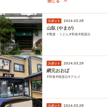
2024.03.29
スポット
山臥 (やまが)
#蕎麦・うどん
#和食
#桃源台
2024.03.29
スポット
網元おおば
#和食
#桃源台
#グルメ
2024.03.29
スポット