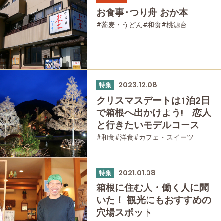
お食事･つり舟 おか本
#蕎麦・うどん
#和食
#桃源台
2023.12.08
特集
クリスマスデートは1泊2日
で箱根へ出かけよう! 恋人
と行きたいモデルコース
#和食
#洋食
#カフェ・スイーツ
#女性におすすめの宿
#お土産
#箱根湯本
#贅沢
#強羅
#仙石原
#箱根フリーパス
#大涌谷
#桃源台
2021.01.08
特集
#温泉
#家族で
#友人グループで
箱根に住む人・働く人に聞
#宿泊
#乗り物
#公園・自然
いた！ 観光にもおすすめの
#母と娘で
穴場スポット