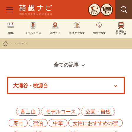
お得な
使う
チケット
乗り物・
特集
モデルコース
スポット
エリアで探す
目的で探す
アクセス
エリアガイド
全ての記事
スポット
モデルコース
特集
イベント
富士山
モデルコース
公園・自然
寿司
宿泊
中華
女性におすすめの宿