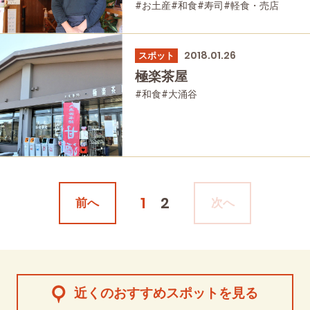
#お土産
#和食
#寿司
#軽食・売店
#仙石原
#大涌谷
#日帰り温泉
#温泉
#家族で
#友人グループで
#グルメ
#乗り物
#公園・自然
2018.01.26
スポット
極楽茶屋
#和食
#大涌谷
1
2
前へ
次へ
近くのおすすめスポットを見る