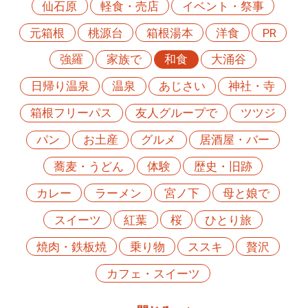
仙石原
軽食・売店
イベント・祭事
元箱根
桃源台
箱根湯本
洋食
PR
強羅
家族で
和食
大涌谷
日帰り温泉
温泉
あじさい
神社・寺
箱根フリーパス
友人グループで
ツツジ
パン
お土産
グルメ
居酒屋・バー
蕎麦・うどん
体験
歴史・旧跡
カレー
ラーメン
宮ノ下
母と娘で
スイーツ
紅葉
桜
ひとり旅
焼肉・鉄板焼
乗り物
ススキ
贅沢
カフェ・スイーツ