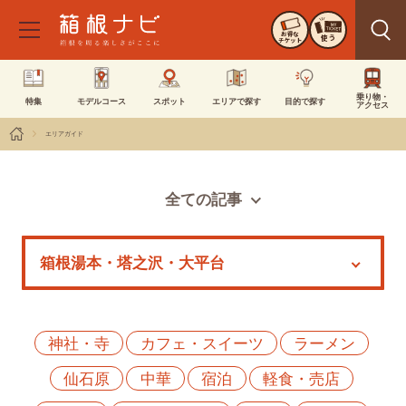
お得な
使う
チケット
乗り物・
特集
モデルコース
スポット
エリアで探す
目的で探す
アクセス
エリアガイド
全ての記事
スポット
モデルコース
特集
イベント
神社・寺
カフェ・スイーツ
ラーメン
仙石原
中華
宿泊
軽食・売店