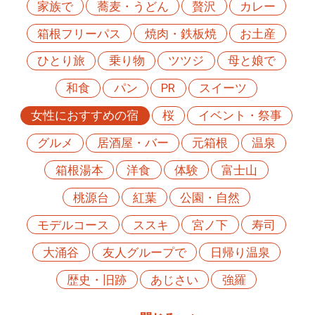
家族で
蕎麦・うどん
贅沢
カレー
箱根フリーパス
焼肉・鉄板焼
お土産
ひとり旅
乗り物
ツツジ
母と娘で
和食
パン
PR
スイーツ
女性におすすめの宿
桜
イベント・祭事
グルメ
居酒屋・バー
元箱根
温泉
箱根湯本
洋食
体験
富士山
桃源台
紅葉
公園・自然
モデルコース
ススキ
宮ノ下
寿司
大涌谷
友人グループで
日帰り温泉
歴史・旧跡
あじさい
強羅