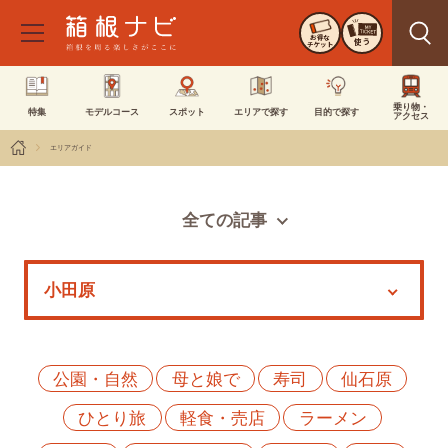
お得な
使う
チケット
乗り物・
特集
モデルコース
スポット
エリアで探す
目的で探す
アクセス
エリアガイド
全ての記事
スポット
モデルコース
特集
イベント
公園・自然
母と娘で
寿司
仙石原
ひとり旅
軽食・売店
ラーメン