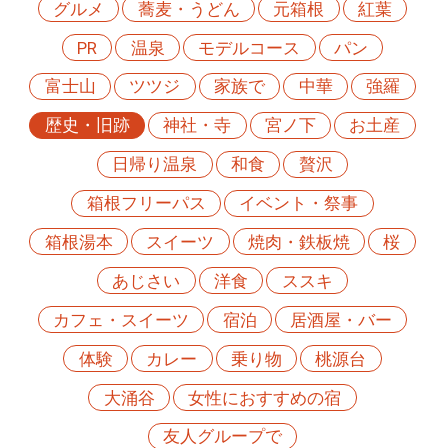
グルメ
蕎麦・うどん
元箱根
紅葉
PR
温泉
モデルコース
パン
富士山
ツツジ
家族で
中華
強羅
歴史・旧跡
神社・寺
宮ノ下
お土産
日帰り温泉
和食
贅沢
箱根フリーパス
イベント・祭事
箱根湯本
スイーツ
焼肉・鉄板焼
桜
あじさい
洋食
ススキ
カフェ・スイーツ
宿泊
居酒屋・バー
体験
カレー
乗り物
桃源台
大涌谷
女性におすすめの宿
友人グループで