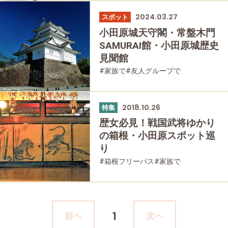
#歴史・旧跡
2024.03.27
スポット
小田原城天守閣・常盤木門
SAMURAI館・小田原城歴史
見聞館
#家族で
#友人グループで
#歴史・旧跡
2018.10.26
特集
歴女必見！戦国武将ゆかり
の箱根・小田原スポット巡
り
#箱根フリーパス
#家族で
#友人グループで
#歴史・旧跡
1
前へ
次へ