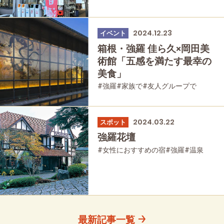
2024.12.23
イベント
箱根・強羅 佳ら久×岡田美
術館「五感を満たす最幸の
美食」
#強羅
#家族で
#友人グループで
#宿泊
#グルメ
#歴史・旧跡
#母と娘で
2024.03.22
スポット
強羅花壇
#女性におすすめの宿
#強羅
#温泉
#家族で
#宿泊
最新記事一覧