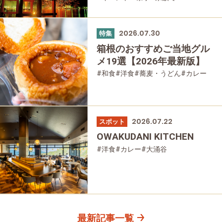
#友人グループで
2026.07.30
特集
箱根のおすすめご当地グル
メ19選【2026年最新版】
#和食
#洋食
#蕎麦・うどん
#カレー
#パン
#スイーツ
#グルメ
2026.07.22
スポット
OWAKUDANI KITCHEN
#洋食
#カレー
#大涌谷
最新記事一覧