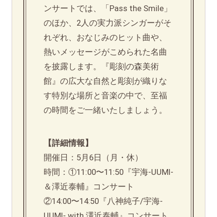
ンサートでは、「Pass the Smile」
のほか、2人の実力派シンガーがそ
れぞれ、おなじみのヒット曲や、
熱いメッセージがこめられた名曲
を披露します。『彫刻の森美術
館』の広大な自然と彫刻が織りな
す特別な場所と音楽の中で、至福
の時間をご一緒いたしましょう。
【詳細情報】
開催日：5月6日（月・休）
時間：①11:00〜11:50『宇海-UUMI-
＆澤近泰輔』コンサート
②14:00〜14:50『八神純子/宇海-
UUMI- with 澤近泰輔』コンサート