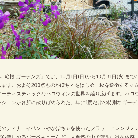
 箱根 ガーデンズ」では、10月1日(日)から10月31日(火)ま
します。およそ200点ものかぼちゃをはじめ、秋を象徴するマ
アーティスティックなハロウィンの世界を繰り広げます。ハロ
ーションが各所に散りばめられた、年に1度だけの特別なガーデ
定のディナーイベントやかぼちゃを使ったフラワーアレンジメ
がら楽しめるバーベキューなど、大自然の中で贅沢に秋を体感