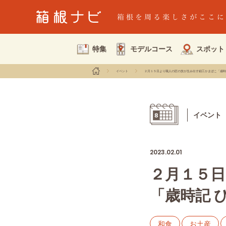
特集
モデルコース
スポット
イベント
２月１５日より職人の匠の技が生み出す細工かまぼこ「歳時
イベント
2023.02.01
２月１５
「歳時記 
和食
お土産