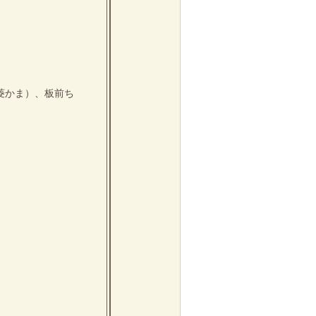
菱かま）、板前ち