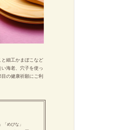
こと細工かまぼこなど
良い海老、穴子を使っ
節目の健康祈願にご利
」「めびな」