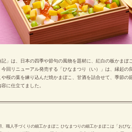
時記」は、日本の四季や節句の風物を題材に、紅白の板かまぼ
。今回リニューアル発売する「ひなまつり（い）」は、縁起の
こや桜の葉を練り込んだ焼かまぼこ、甘酒を詰合せて、季節の
内容に仕立てました。
用、職人手づくりの細工かまぼこ ひなまつりの細工かまぼこは「おびな