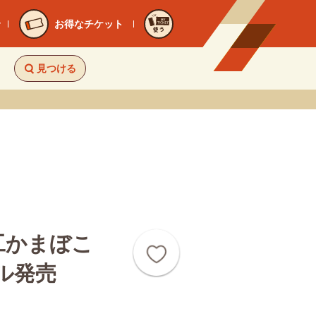
お得なチケット
使う
見つける
工かまぼこ
ル発売