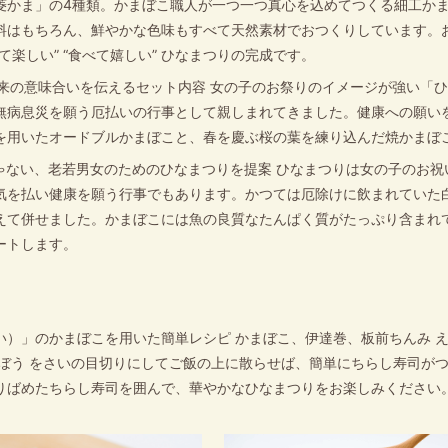
菱かま」の4種類。かまぼこ職人が一つ一つ真心を込めてつくる細工か
料はもちろん、鮮やかな色味もすべて天然素材でおつくりしています。
て楽しい” “食べて嬉しい” ひなまつりの完成です。
本来の意味合いを伝えるセット内容 女の子のお祭りのイメージが強い「
無病息災を願う厄払いの行事として親しまれてきました。健康への願い
を用いたオードブルかまぼこと、春を慶ぶ桜の葉を練り込んだ焼かまぼ
ゃない、老若男女のためのひなまつりを提案 ひなまつりは女の子のお祝
気を払い健康を願う行事でもあります。かつては厄除けに飲まれていた
えて併せました。かまぼこには魚の良質なたんぱく質がたっぷり含まれ
ートします。
い）」のかまぼこを用いた簡単レシピ かまぼこ、伊達巻、板前ちんみ 
ごぼう をさいの目切りにしてご飯の上に散らせば、簡単にちらし寿司が
りばめたちらし寿司を囲んで、華やかなひなまつりをお楽しみください