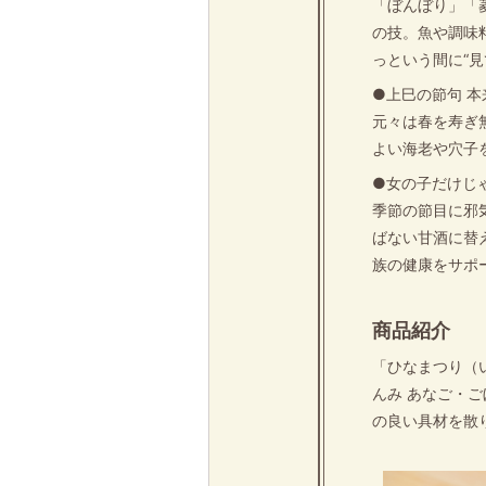
「ぼんぼり」「
の技。魚や調味
っという間に“見
●上巳の節句 
元々は春を寿ぎ
よい海老や穴子
●女の子だけじ
季節の節目に邪
ばない甘酒に替
族の健康をサポ
商品紹介
「ひなまつり（
んみ あなご・
の良い具材を散