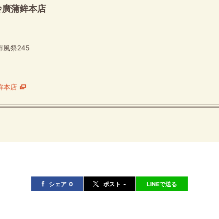
鈴廣蒲鉾本店
風祭245
】
鉾本店
シェア
0
ポスト
-
LINEで送る