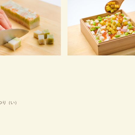
つり（い）
）