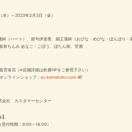
日（水）～2023年3月3日（金）
蒲鉾（ハート）、節句伊達巻、細工蒲鉾（おびな・めびな・ぼんぼり・
、板前ちんみ あなご・ごぼう、ぼたん桜、甘酒
直営各店（※店舗詳細は鈴廣HPをご参照下さい）
オンラインショップ：
ec.kamaboko.com
式会社 カスタマーセンター
ル】
47（受付時間：9:00～18:00）