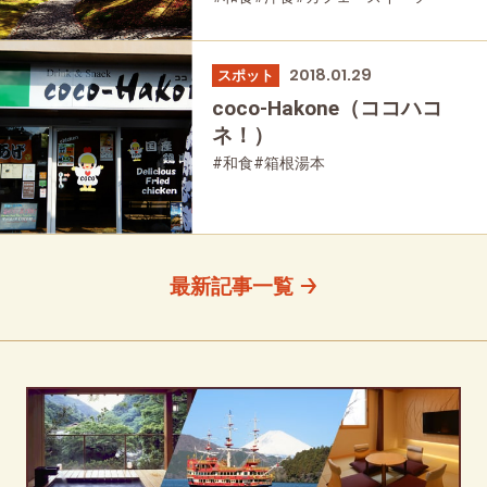
#女性におすすめの宿
#お土産
#モデルコース
#箱根湯本
#紅葉
#強羅
#箱根フリーパス
#富士山
2018.01.29
スポット
#大涌谷
#桃源台
#日帰り温泉
#温泉
coco-Hakone（ココハコ
#家族で
#友人グループで
#宿泊
ネ！）
#グルメ
#乗り物
#公園・自然
#母と娘で
#和食
#箱根湯本
最新記事一覧