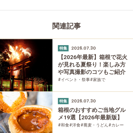
関連記事
2026.07.30
特集
【2026年最新】箱根で花火
が見れる夏祭り！楽しみ方
や写真撮影のコツもご紹介
#イベント・祭事
#家族で
#友人グループで
2026.07.30
特集
箱根のおすすめご当地グル
メ19選【2026年最新版】
#和食
#洋食
#蕎麦・うどん
#カレー
#パン
#スイーツ
#グルメ