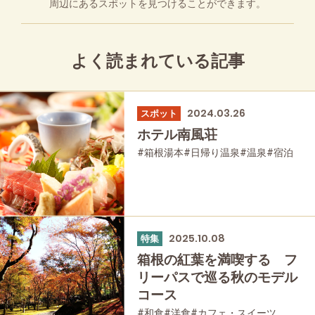
周辺にあるスポットを見つけることができます。
よく読まれている記事
2024.03.26
スポット
ホテル南風荘
#箱根湯本
#日帰り温泉
#温泉
#宿泊
2025.10.08
特集
箱根の紅葉を満喫する フ
リーパスで巡る秋のモデル
コース
#和食
#洋食
#カフェ・スイーツ