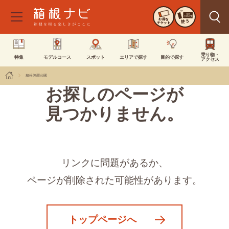
お得な
使う
チケット
乗り物・
特集
モデルコース
スポット
エリアで探す
目的で探す
アクセス
箱根強羅公園
お探しのページが
見つかりません。
リンクに問題があるか、
ページが削除された可能性があります。
トップページへ