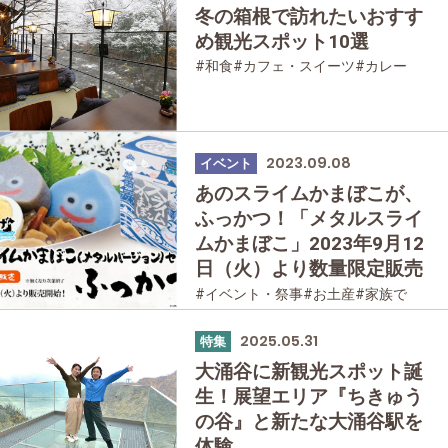
冬の箱根で訪れたいおすす
め観光スポット10選
#和食
#カフェ・スイーツ
#カレー
#軽食・売店
#強羅
#仙石原
#日帰り温泉
#家族で
#友人グループで
#宿泊
#グルメ
2023.09.08
イベント
あのスライムかまぼこが、
ふっかつ！「メタルスライ
ムかまぼこ」2023年9月12
日（火）より数量限定販売
#イベント・祭事
#お土産
#家族で
#友人グループで
2025.05.31
特集
大涌谷に新観光スポット誕
生！展望エリア『ちきゅう
の谷』と新たな大涌谷駅を
体験