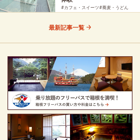
#カフェ・スイーツ
#蕎麦・うどん
#カレー
#お土産
#PR
#体験
#大涌谷
#家族で
#友人グループで
#乗り物
最新記事一覧
#母と娘で